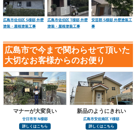
広島市佐伯区 S様邸 外壁
広島市佐伯区 T様邸 外壁
安芸郡 S様邸 外壁塗装工
塗装・屋根塗装工事
塗装・屋根塗装工事
事
広島市で今まで関わらせて頂いた
大切なお客様からのお便り
マナーが大変良い
新品のようにきれい
廿日市市 N様邸
広島市安佐南区 Y様邸
詳しくはこちら
詳しくはこちら