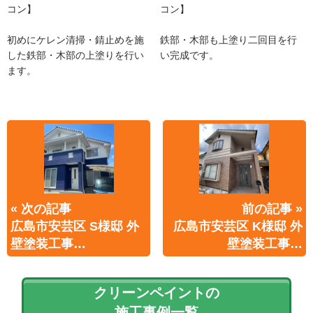
コン】
コン】
初めにケレン清掃・錆止めを施
鉄部・木部も上塗り二回目を行
した鉄部・木部の上塗りを行い
い完成です。
ます。
« 次の記事
前の記事 »
広島市安芸区 S様邸 外
広島市安芸区 K様邸 外
壁塗装工事…
壁塗装工事…
クリーンペイントの
施工事例一覧