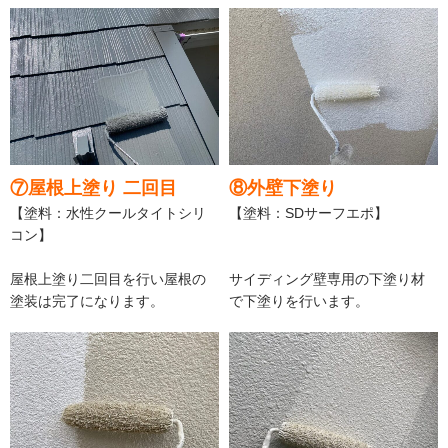
⑦屋根上塗り 二回目
⑧外壁下塗り
【塗料：水性クールタイトシリ
【塗料：SDサーフエポ】
コン】
屋根上塗り二回目を行い屋根の
サイディング壁専用の下塗り材
塗装は完了になります。
で下塗りを行います。