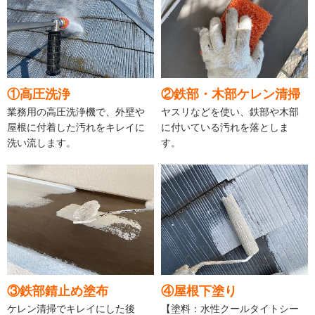
①高圧洗浄
②鉄部・木部ケレン清掃
業務用の高圧洗浄機で、外壁や
ヤスリなどを使い、鉄部や木部
屋根に付着した汚れをキレイに
に付いている汚れを落としま
洗い流します。
す。
③鉄部錆止め塗布
④屋根下塗り
ケレン清掃でキレイにした後
【塗料：水性クールタイトシー