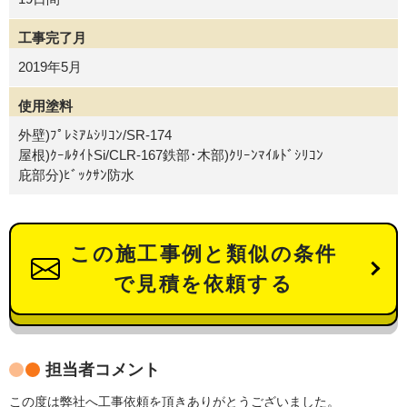
工事完了月
2019年5月
使用塗料
外壁)ﾌﾟﾚﾐｱﾑｼﾘｺﾝ/SR-174
屋根)ｸｰﾙﾀｲﾄSi/CLR-167鉄部･木部)ｸﾘｰﾝﾏｲﾙﾄﾞｼﾘｺﾝ
庇部分)ﾋﾞｯｸｻﾝ防水
この施工事例と類似の条件
で見積を依頼する
担当者コメント
この度は弊社へ工事依頼を頂きありがとうございました。