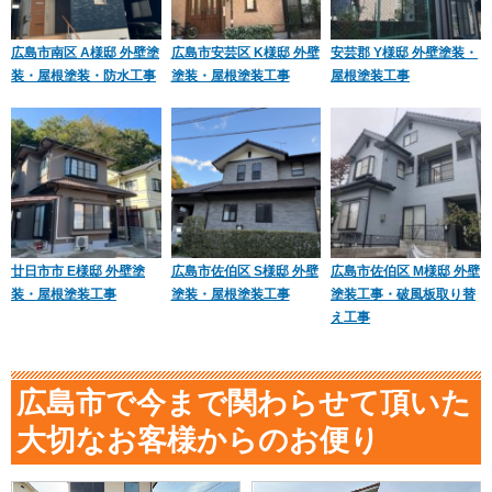
広島市南区 A様邸 外壁塗
広島市安芸区 K様邸 外壁
安芸郡 Y様邸 外壁塗装・
装・屋根塗装・防水工事
塗装・屋根塗装工事
屋根塗装工事
廿日市市 E様邸 外壁塗
広島市佐伯区 S様邸 外壁
広島市佐伯区 M様邸 外壁
装・屋根塗装工事
塗装・屋根塗装工事
塗装工事・破風板取り替
え工事
広島市で今まで関わらせて頂いた
大切なお客様からのお便り