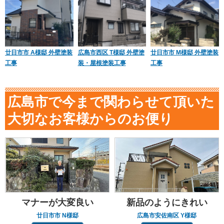
廿日市市 A様邸 外壁塗装
広島市西区 T様邸 外壁塗
廿日市市 M様邸 外壁塗装
工事
装・屋根塗装工事
工事
広島市で今まで関わらせて頂いた
大切なお客様からのお便り
マナーが大変良い
新品のようにきれい
廿日市市 N様邸
広島市安佐南区 Y様邸