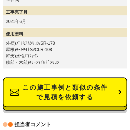
工事完了月
2021年6月
使用塗料
外壁)ﾌﾟﾚﾐｱﾑｼﾘｺﾝ/SR-178
屋根)ｸｰﾙﾀｲﾄSi/CLR-108
軒天)水性ｴｺﾌｧｲﾝ
鉄部・木部)ｸﾘｰﾝﾏｲﾙﾄﾞｼﾘｺﾝ
この施工事例と類似の条件
で見積を依頼する
担当者コメント