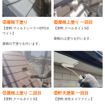
⑨屋根下塗り
⑩屋根上塗り 一回目
【塗料:マイルドシーラーEPOホ
【塗料:クールタイトSi】
ワイト】
屋根の上塗りを行います。
屋根の下塗りを行います。
⑪屋根上塗り 二回目
⑫軒天塗装 一回目
【塗料:クールタイトSi】
【塗料:水性エコファイン】