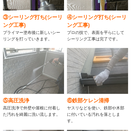
③シーリング打ち(シーリ
④シーリング打ち(シーリ
ング工事)
ング工事)
プライマー塗布後に新しいシー
プロの技で、表面を平らにして
リングを打っていきます。
シーリング工事は完了です。
⑤高圧洗浄
⑥鉄部ケレン清掃
高圧洗浄で外壁や屋根に付着し
ヤスリなどを使い、鉄部や木部
た汚れを綺麗に洗い流します。
に付いている汚れを落としま
す。