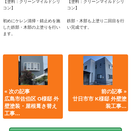
【塗料：クリーンマイルドシリ
【塗料：クリーンマイルドシリ
コン】
コン】
初めにケレン清掃・錆止めを施
鉄部・木部も上塗り二回目を行
した鉄部・木部の上塗りを行い
い完成です。
ます。
« 次の記事
前の記事 »
広島市佐伯区 O様邸 外
廿日市市 K様邸 外壁塗
壁塗装・屋根葺き替え
装工事…
工事…