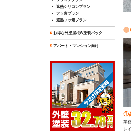
遮熱シリコンプラン
フッ素プラン
遮熱フッ素プラン
お得な外壁屋根W塗装パック
アパート・マンション向け
①
業
レ