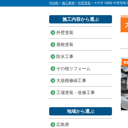
HOME
>
施工事例
>
外壁塗装
>
大竹市 S様邸 外壁塗装
施工内容から選ぶ
外壁塗装
屋根塗装
防水工事
B
その他リフォーム
大規模修繕工事
工場塗装・改修工事
地域から選ぶ
広島県