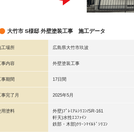
大竹市 S様邸 外壁塗装工事 施工データ
施工場所
広島県大竹市玖波
工事内容
外壁塗装工事
工事期間
17日間
工事完了月
2025年5月
使用塗料
外壁)ﾌﾟﾚﾐｱﾑｼﾘｺﾝ/SR-161
軒天)水性ｴｺﾌｧｲﾝ
鉄部・木部)ｸﾘｰﾝﾏｲﾙﾄﾞｼﾘｺﾝ