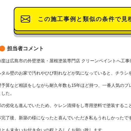
この施工事例と類似の条件で見
担当者コメント
の度は広島市の外壁塗装・屋根塗装専門店 クリーンペイントへ工事
ルタル壁のお家で汚れやひび割れなどが気になっていると
、チラシ
望予算など相談をしながら
耐久年数も15年ほど持つ、一番人気のプ
ました。
部の劣化も進んでいたため、ケレン清掃をし専用塗料で塗装するこ
事完了後、新築の様になったと喜んでいただき私もうれしかったで
後とも末永いお付き合いの程よろしくお願い致します。