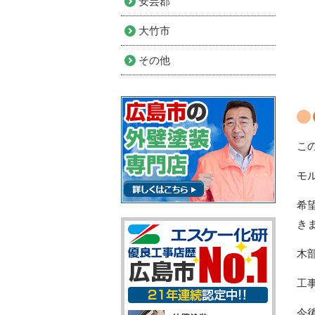
安芸郡
大竹市
その他
こ
モ
希
き
木
工
今