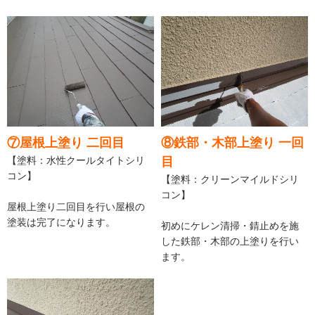
⑦屋根上塗り 二回目
⑧鉄部・木部上塗り 一回
【塗料：水性クールタイトシリ
目
コン】
【塗料：クリーンマイルドシリ
コン】
屋根上塗り二回目を行い屋根の
塗装は完了になります。
初めにケレン清掃・錆止めを施
した鉄部・木部の上塗りを行い
ます。