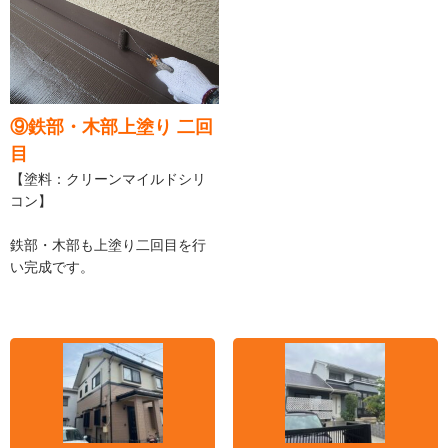
⑨鉄部・木部上塗り 二回
目
【塗料：クリーンマイルドシリ
コン】
鉄部・木部も上塗り二回目を行
い完成です。