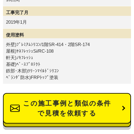
工事完了月
2019年1月
使用塗料
外壁)ﾌﾟﾚﾐｱﾑｼﾘｺﾝ/1階SR-414・2階SR-174
屋根)ﾔﾈﾌﾚｯｼｭSi/RC-108
軒天)ﾉｷﾌﾚｯｼｭ
基礎)ﾍﾞｰｽﾌﾟﾛﾃｸﾄ
鉄部･木部)ｸﾘｰﾝﾏｲﾙﾄﾞｼﾘｺﾝ
ﾍﾞﾗﾝﾀﾞ防水)FRPﾄｯﾌﾟ塗装
この施工事例と類似の条件
で見積を依頼する