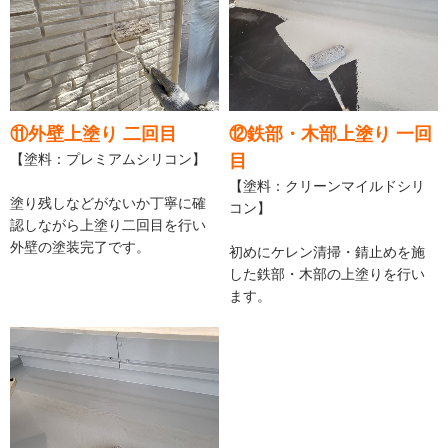
⑪外壁上塗り 二回目
⑫鉄部・木部上塗り 一回
【塗料：プレミアムシリコン】
目
【塗料：クリーンマイルドシリ
塗り残しなどがないか丁寧に確
コン】
認しながら上塗り二回目を行い
外壁の塗装完了です。
初めにケレン清掃・錆止めを施
した鉄部・木部の上塗りを行い
ます。