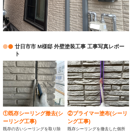
廿日市市 M様邸 外壁塗装工事 工事写真レポー
ト
①既存シーリング撤去(シ
②プライマー塗布(シーリ
ーリング工事)
ング工事)
既存の古いシーリングを取り除
既存シーリングを撤去した個所