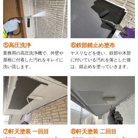
⑤高圧洗浄
⑥鉄部錆止め塗布
業務用の高圧洗浄機で、外壁や
ヤスリなどを使い、鉄部や木部
屋根に付着した汚れをキレイに
に付いている汚れを落とした後
洗い流します。
は、錆止めを塗っていきます。
⑦軒天塗装 一回目
⑧軒天塗装 二回目