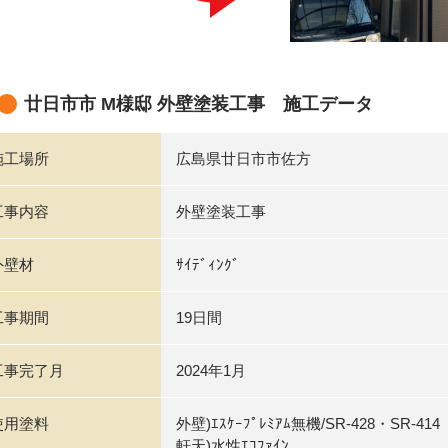
廿日市市 M様邸 外壁塗装工事 施工データ
施工場所
広島県廿日市市佐方
工事内容
外壁塗装工事
外壁材
ｻｲﾃﾞｨﾝｸﾞ
工事期間
19日間
工事完了月
2024年1月
使用塗料
外壁)ｴｽｹｰﾌﾟﾚﾐｱﾑ無機/SR-428・SR-414
軒天)水性ｴｺﾌｧｲﾝ