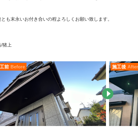
。
後とも末永いお付き合いの程よろしくお願い致します。
/猪上
工前
Before
施工後
Afte