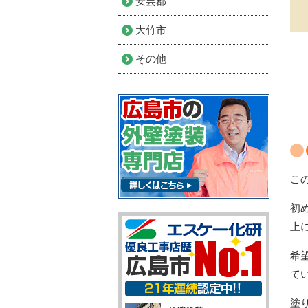
安芸郡
大竹市
その他
こ
初
上
希
て
塗