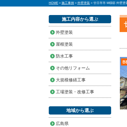
HOME
>
施工事例
>
外壁塗装
>
廿日市市 M様邸 外壁塗
施工内容から選ぶ
外壁塗装
屋根塗装
防水工事
B
その他リフォーム
大規模修繕工事
工場塗装・改修工事
地域から選ぶ
広島県