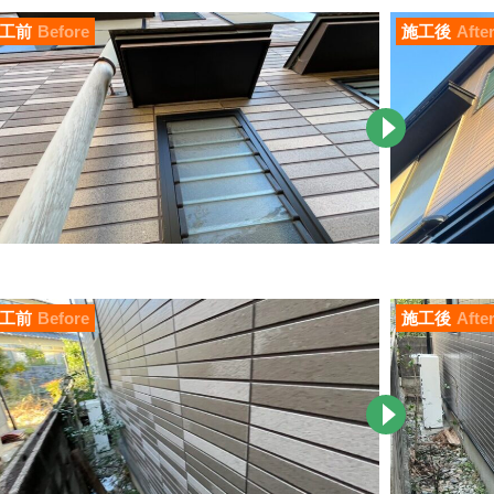
工前
Before
施工後
Afte
工前
Before
施工後
Afte