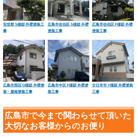
安芸郡 S様邸 外壁塗装工
広島市佐伯区 S様邸 外壁
広島市佐伯区 F様邸 外壁
事
塗装工事
塗装工事
広島市西区 G様邸 外壁塗
広島市中区 F様邸 外壁塗
廿日市市 Y様邸 外壁塗装
装・屋根塗装工事
装工事
工事
広島市で今まで関わらせて頂いた
大切なお客様からのお便り