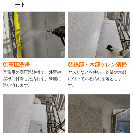
ート
①高圧洗浄
②鉄部・木部ケレン清掃
業務用の高圧洗浄機で、外壁や
ヤスリなどを使い、鉄部や木部
屋根に付着した汚れを、綺麗に
に付いている汚れを落としま
洗い流します。
す。