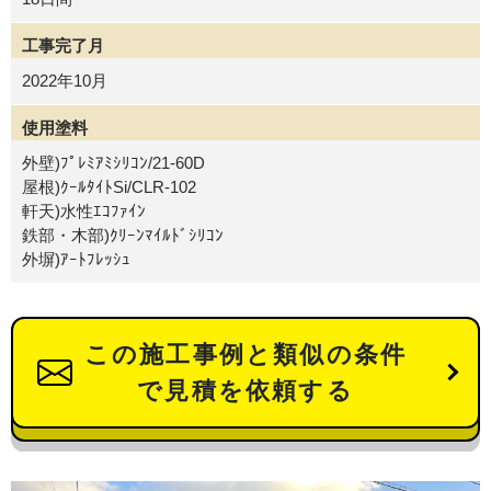
工事完了月
2022年10月
使用塗料
外壁)ﾌﾟﾚﾐｱﾐｼﾘｺﾝ/21-60D
屋根)ｸｰﾙﾀｲﾄSi/CLR-102
軒天)水性ｴｺﾌｧｲﾝ
鉄部・木部)ｸﾘｰﾝﾏｲﾙﾄﾞｼﾘｺﾝ
外塀)ｱｰﾄﾌﾚｯｼｭ
この施工事例と類似の条件
で見積を依頼する