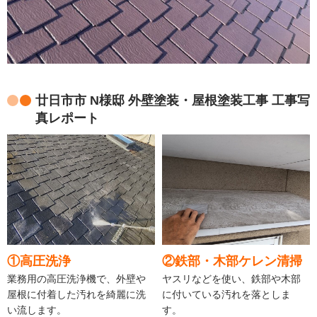
廿日市市 N様邸 外壁塗装・屋根塗装工事 工事写
真レポート
①高圧洗浄
②鉄部・木部ケレン清掃
業務用の高圧洗浄機で、外壁や
ヤスリなどを使い、鉄部や木部
屋根に付着した汚れを綺麗に洗
に付いている汚れを落としま
い流します。
す。