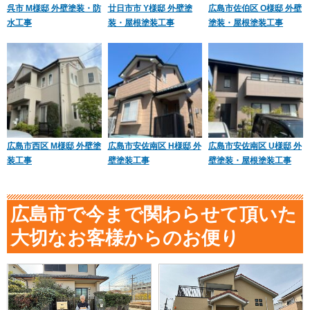
呉市 M様邸 外壁塗装・防
廿日市市 Y様邸 外壁塗
広島市佐伯区 O様邸 外壁
水工事
装・屋根塗装工事
塗装・屋根塗装工事
広島市西区 M様邸 外壁塗
広島市安佐南区 H様邸 外
広島市安佐南区 U様邸 外
装工事
壁塗装工事
壁塗装・屋根塗装工事
広島市で今まで関わらせて頂いた
大切なお客様からのお便り