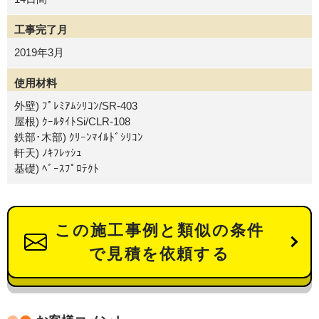
工事完了月
2019年3月
使用材料
外壁) ﾌﾟﾚﾐｱﾑｼﾘｺﾝ/SR-403
屋根) ｸｰﾙﾀｲﾄSi/CLR-108
鉄部･木部) ｸﾘｰﾝﾏｲﾙﾄﾞｼﾘｺﾝ
軒天) ﾉｷﾌﾚｯｼｭ
基礎) ﾍﾞｰｽﾌﾟﾛﾃｸﾄ
この施工事例と類似の条件
で見積を依頼する