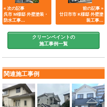
« 次の記事
前の記事 »
呉市 M様邸 外壁塗装・
廿日市市 K様邸 外壁塗
防水工事…
装工事…
クリーンペイントの
施工事例一覧
関連施工事例