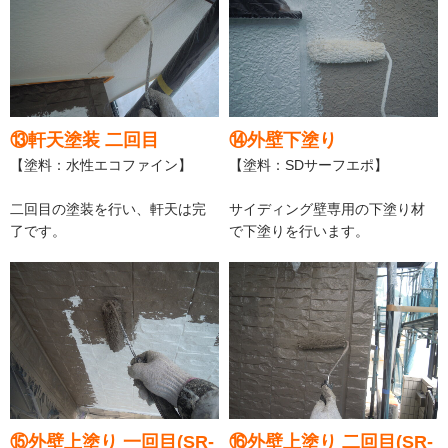
⑬軒天塗装 二回目
⑭外壁下塗り
【塗料：水性エコファイン】
【塗料：SDサーフエポ】
二回目の塗装を行い、軒天は完
サイディング壁専用の下塗り材
了です。
で下塗りを行います。
⑮外壁上塗り 一回目(SR-
⑯外壁上塗り 二回目(SR-