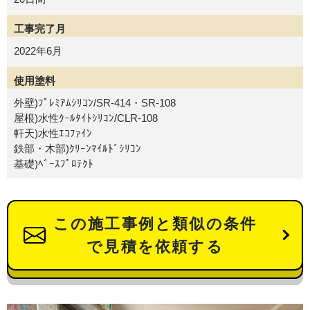
工事完了月
2022年6月
使用塗料
外壁)ﾌﾟﾚﾐｱﾑｼﾘｺﾝ/SR-414・SR-108
屋根)水性ｸｰﾙﾀｲﾄｼﾘｺﾝ/CLR-108
軒天)水性ｴｺﾌｧｲﾝ
鉄部・木部)ｸﾘｰﾝﾏｲﾙﾄﾞｼﾘｺﾝ
基礎)ﾍﾞｰｽﾌﾟﾛﾃｸﾄ
この施工事例と類似の条件
で見積を依頼する