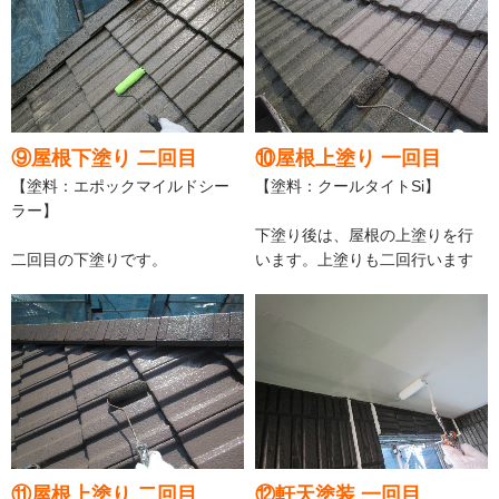
⑨屋根下塗り 二回目
⑩屋根上塗り 一回目
【塗料：エポックマイルドシー
【塗料：クールタイトSi】
ラー】
下塗り後は、屋根の上塗りを行
二回目の下塗りです。
います。上塗りも二回行います
⑪屋根上塗り 二回目
⑫軒天塗装 一回目