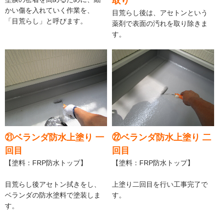
取り
かい傷を入れていく作業を、
目荒らし後は、アセトンという
「目荒らし」と呼びます。
薬剤で表面の汚れを取り除きま
す。
㉑ベランダ防水上塗り 一
㉒ベランダ防水上塗り 二
回目
回目
【塗料：FRP防水トップ】
【塗料：FRP防水トップ】
目荒らし後アセトン拭きをし、
上塗り二回目を行い工事完了で
ベランダの防水塗料で塗装しま
す。
す。