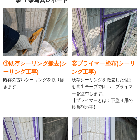
事 工事写真レポート
①既存シーリング撤去(シ
②プライマー塗布(シーリ
ーリング工事)
ング工事)
既存の古いシーリングを取り除
既存シーリングを撤去した個所
きます。
を養生テープで囲い、プライマ
ーを塗布します。
【プライマーとは：下塗り用の
接着剤の事】