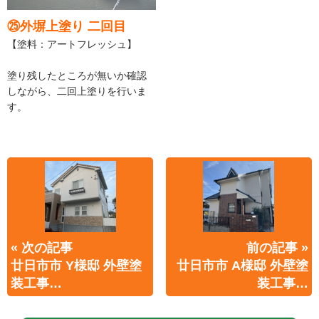
㉕外塀上塗り 二回目
【塗料：アートフレッシュ】
塗り残したところが無いか確認
しながら、二回上塗りを行いま
す。
« 次の記事
前の記事 »
廿日市市 Y様邸 外壁塗
廿日市市 A様邸 外壁塗
装工事…
装工事…