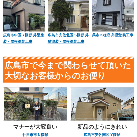
広島市中区 Y様邸 外壁塗
広島市安佐北区 S様邸 外
呉市 K様邸 外壁塗装工事
装・屋根塗装工事
壁塗装・屋根塗装工事
広島市で今まで関わらせて頂いた
大切なお客様からのお便り
マナーが大変良い
新品のようにきれい
廿日市市 N様邸
広島市安佐南区 Y様邸