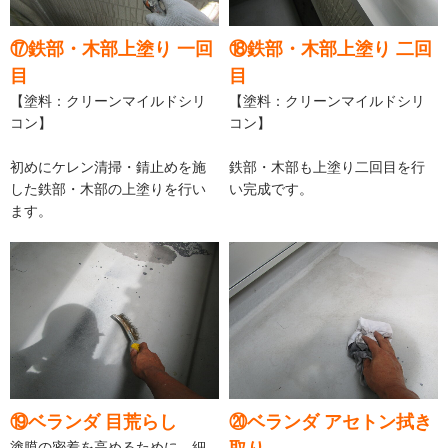
⑰鉄部・木部上塗り 一回
⑱鉄部・木部上塗り 二回
目
目
【塗料：クリーンマイルドシリ
【塗料：クリーンマイルドシリ
コン】
コン】
初めにケレン清掃・錆止めを施
鉄部・木部も上塗り二回目を行
した鉄部・木部の上塗りを行い
い完成です。
ます。
⑲ベランダ 目荒らし
⑳ベランダ アセトン拭き
塗膜の密着を高めるために、細