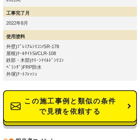
工事完了月
2022年8月
使用塗料
外壁)ﾌﾟﾚﾐｱﾑｼﾘｺﾝ/SR-178
屋根)ｸｰﾙﾀｲﾄSi/CLR-108
鉄部・木部)ｸﾘｰﾝﾏｲﾙﾄﾞｼﾘｺﾝ
ﾍﾞﾗﾝﾀﾞ)FRP防水
外塀)ｱｰﾄﾌﾚｯｼｭ
この施工事例と類似の条件
で見積を依頼する