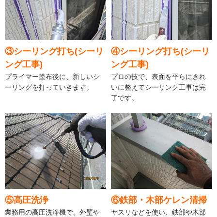
③シーリング打ち(シーリ
④シーリング打ち(シーリ
ング工事)
ング工事)
プライマー塗布後に、新しいシ
プロの技で、表面を平らにきれ
ーリングを打っていきます。
いに整えてシーリング工事は完
了です。
⑤高圧洗浄
⑥鉄部・木部ケレン清掃
業務用の高圧洗浄機で、外壁や
ヤスリなどを使い、鉄部や木部