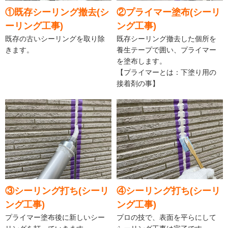
①既存シーリング撤去(シ
②プライマー塗布(シーリ
ーリング工事)
ング工事)
既存の古いシーリングを取り除
既存シーリング撤去した個所を
きます。
養生テープで囲い、プライマー
を塗布します。
【プライマーとは：下塗り用の
接着剤の事】
③シーリング打ち(シーリ
④シーリング打ち(シーリ
ング工事)
ング工事)
プライマー塗布後に新しいシー
プロの技で、表面を平らにして