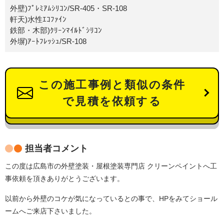
外壁)ﾌﾟﾚﾐｱﾑｼﾘｺﾝ/SR-405・SR-108
軒天)水性ｴｺﾌｧｲﾝ
鉄部・木部)ｸﾘｰﾝﾏｲﾙﾄﾞｼﾘｺﾝ
外塀)ｱｰﾄﾌﾚｯｼｭ/SR-108
この施工事例と類似の条件
で見積を依頼する
担当者コメント
この度は広島市の外壁塗装・屋根塗装専門店 クリーンペイントへ
工
事依頼を頂きありがとうございます。
以前から外壁のコケが気になっているとの事で、HPをみてショール
ームへご来店下さいました。