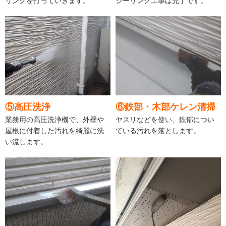
リングを打っていきます。
シーリング工事は完了です。
⑤高圧洗浄
⑥鉄部・木部ケレン清掃
業務用の高圧洗浄機で、外壁や
ヤスリなどを使い、鉄部につい
屋根に付着した汚れを綺麗に洗
ている汚れを落とします。
い流します。