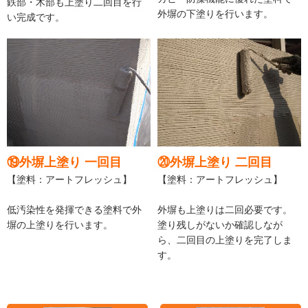
鉄部・木部も上塗り二回目を行
外塀の下塗りを行います。
い完成です。
⑲外塀上塗り 一回目
⑳外塀上塗り 二回目
【塗料：アートフレッシュ】
【塗料：アートフレッシュ】
低汚染性を発揮できる塗料で外
外塀も上塗りは二回必要です。
塀の上塗りを行います。
塗り残しがないか確認しなが
ら、二回目の上塗りを完了しま
す。