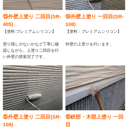
⑬外壁上塗り 二回目(SR-
⑭外壁上塗り 一回目(SR-
405)
108)
【塗料:プレミアムシリコン】
【塗料：プレミアムシリコン】
塗り残しがないかなど丁寧に確
外壁の上塗りを行います。
認しながら、上塗り二回目を行
い外壁の塗装完了です。
⑮外壁上塗り 二回目(SR-
⑯鉄部・木部上塗り 一回
108)
目