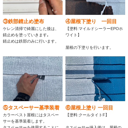
③鉄部錆止め塗布
④屋根下塗り 一回目
ケレン清掃で綺麗にした後は、
【塗料:マイルドシーラーEPOホ
錆止めを塗っていきます｡
ワイト】
錆止めは鉄部のみに行います。
屋根の下塗りを行います。
⑤タスペーサー基準装着
⑥屋根上塗り 一回目
カラーベスト屋根にはタスペー
【塗料:クールタイトF】
サーを基準装着します。
タスペーサーを使用することに
タスペーサー挿入後は、屋根の