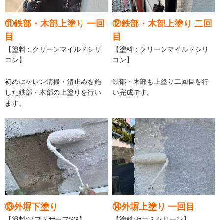
⑪鉄部・木部上塗り 一回
⑫鉄部・木部上塗り 二回
目
目
【塗料：クリーンマイルドシリ
【塗料：クリーンマイルドシリ
コン】
コン】
初めにケレン清掃・錆止めを施
鉄部・木部も上塗り二回目を行
した鉄部・木部の上塗りを行い
い完成です。
ます。
⑬外塀下塗り
⑭外塀上塗り 一回目
【塗料:ソフトサーフSG】
【塗料:セラミクリーン】