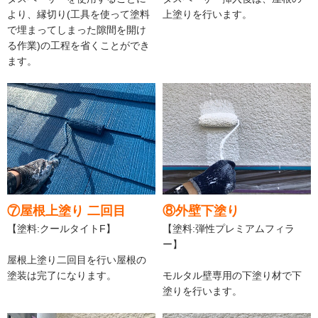
より、縁切り(工具を使って塗料
上塗りを行います。
で埋まってしまった隙間を開け
る作業)の工程を省くことができ
ます。
⑦屋根上塗り 二回目
⑧外壁下塗り
【塗料:クールタイトF】
【塗料:弾性プレミアムフィラ
ー】
屋根上塗り二回目を行い屋根の
塗装は完了になります。
モルタル壁専用の下塗り材で下
塗りを行います。