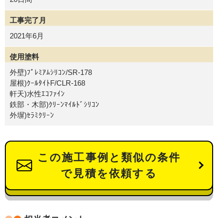
工事完了月
2021年6月
使用塗料
外壁)ﾌﾟﾚﾐｱﾑｼﾘｺﾝ/SR-178
屋根)ｸｰﾙﾀｲﾄF/CLR-168
軒天)水性ｴｺﾌｧｲﾝ
鉄部・木部)ｸﾘｰﾝﾏｲﾙﾄﾞｼﾘｺﾝ
外塀)ｾﾗﾐｸﾘｰﾝ
この施工事例と類似の条件
で見積を依頼する