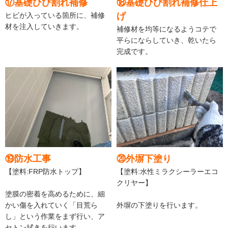
⑰基礎ひび割れ補修
⑱基礎ひび割れ補修仕上
ヒビが入っている箇所に、補修
げ
材を注入していきます。
補修材を均等になるようコテで
平らにならしていき、乾いたら
完成です。
⑲防水工事
⑳外塀下塗り
【塗料:FRP防水トップ】
【塗料:水性ミラクシーラーエコ
クリヤー】
塗膜の密着を高めるために、細
かい傷を入れていく「目荒ら
外塀の下塗りを行います。
し」という作業をまず行い、ア
セトン拭きを行います。