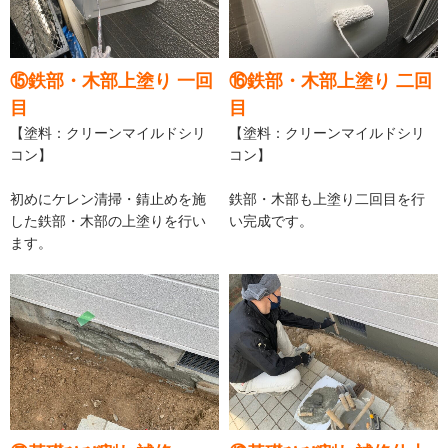
⑮鉄部・木部上塗り 一回
⑯鉄部・木部上塗り 二回
目
目
【塗料：クリーンマイルドシリ
【塗料：クリーンマイルドシリ
コン】
コン】
初めにケレン清掃・錆止めを施
鉄部・木部も上塗り二回目を行
した鉄部・木部の上塗りを行い
い完成です。
ます。