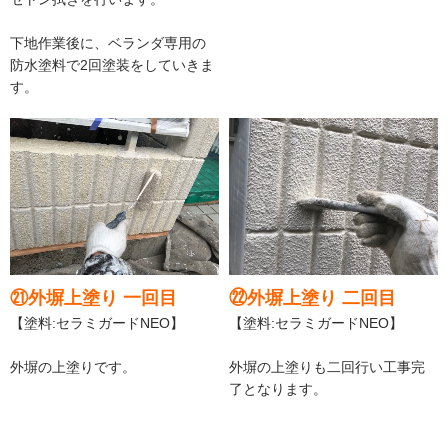
下地作業後に、ベランダ専用の
防水塗料で2回塗装をしていきま
す。
㉑外塀上塗り 一回目
㉒外塀上塗り 二回目
【塗料:セラミガードNEO】
【塗料:セラミガードNEO】
外塀の上塗りです。
外塀の上塗りも二回行い工事完
了となります。