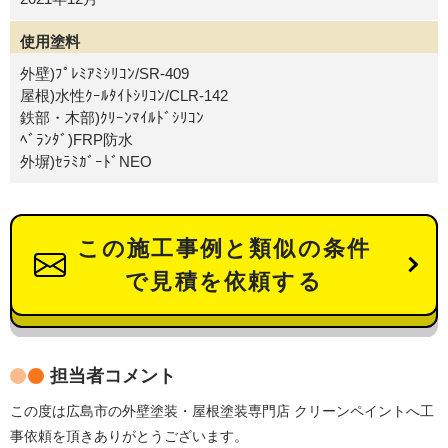
使用塗料
外壁)ﾌﾟﾚﾐｱﾐｼﾘｺﾝ/SR-409
屋根)水性ｸｰﾙﾀｲﾄｼﾘｺﾝ/CLR-142
鉄部・木部)ｸﾘｰﾝﾏｲﾙﾄﾞｼﾘｺﾝ
ﾍﾞﾗﾝﾀﾞ)FRP防水
外塀)ｾﾗﾐｶﾞｰﾄﾞNEO
この施工事例と類似の条件
で見積を依頼する
担当者コメント
この度は広島市の外壁塗装・屋根塗装専門店 クリーンペイントへ工
事依頼を頂きありがとうございます。