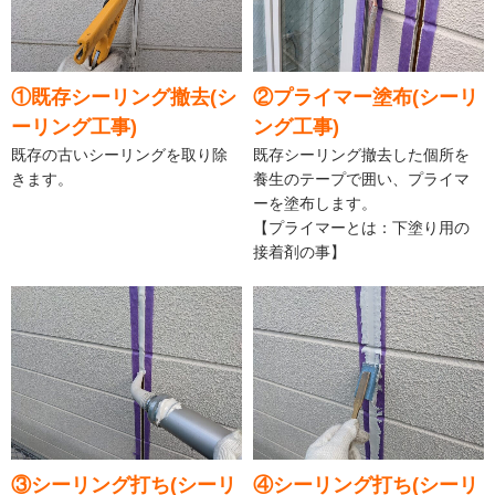
①既存シーリング撤去(シ
②プライマー塗布(シーリ
ーリング工事)
ング工事)
既存の古いシーリングを取り除
既存シーリング撤去した個所を
きます。
養生のテープで囲い、プライマ
ーを塗布します。
【プライマーとは：下塗り用の
接着剤の事】
③シーリング打ち(シーリ
④シーリング打ち(シーリ