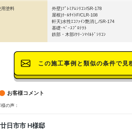
使用塗料
外壁)ﾌﾟﾚﾐｱﾑｼﾘｺﾝ/SR-178
屋根)ｸｰﾙﾀｲﾄF/CLR-108
軒天)水性ｴｺﾌｧｲﾝ艶消し/SR-174
基礎･ﾍﾞｰｽﾌﾟﾛﾃｸﾄ
鉄部・木部/ｸﾘｰﾝﾏｲﾙﾄﾞｼﾘｺﾝ
この施工事例と類似の条件で見
お客様コメント
客様の声：