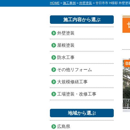
HOME
>
施工事例
>
外壁塗装
>
廿日市市 H様邸 外壁
施工内容から選ぶ
外壁塗装
屋根塗装
防水工事
B
その他リフォーム
大規模修繕工事
工場塗装・改修工事
地域から選ぶ
広島県