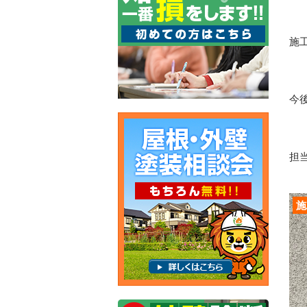
施
今
担当
施