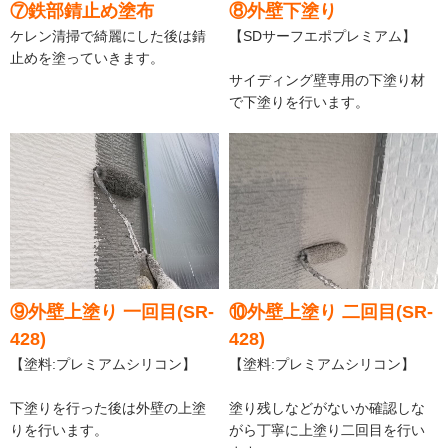
⑦鉄部錆止め塗布
⑧外壁下塗り
ケレン清掃で綺麗にした後は錆
【SDサーフエポプレミアム】
止めを塗っていきます。
サイディング壁専用の下塗り材
で下塗りを行います。
⑨外壁上塗り 一回目(SR-
⑩外壁上塗り 二回目(SR-
428)
428)
【塗料:プレミアムシリコン】
【塗料:プレミアムシリコン】
下塗りを行った後は外壁の上塗
塗り残しなどがないか確認しな
りを行います。
がら丁寧に上塗り二回目を行い