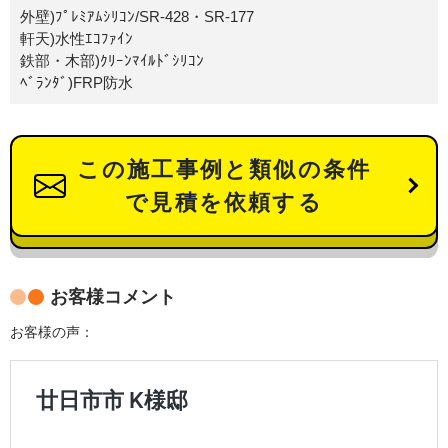
外壁)ﾌﾟﾚﾐｱﾑｼﾘｺﾝ/SR-428・SR-177
軒天)水性ｴｺﾌｧｲﾝ
鉄部・木部)ｸﾘｰﾝﾏｲﾙﾄﾞｼﾘｺﾝ
ﾍﾞﾗﾝﾀﾞ)FRP防水
この施工事例と類似の条件
で見積を依頼する
お客様コメント
お客様の声：