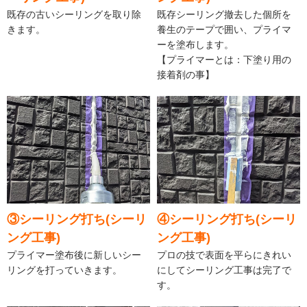
既存の古いシーリングを取り除
既存シーリング撤去した個所を
きます。
養生のテープで囲い、プライマ
ーを塗布します。
【プライマーとは：下塗り用の
接着剤の事】
③シーリング打ち(シーリ
④シーリング打ち(シーリ
ング工事)
ング工事)
プライマー塗布後に新しいシー
プロの技で表面を平らにきれい
リングを打っていきます。
にしてシーリング工事は完了で
す。