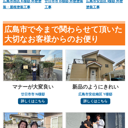
広島市西区 K様邸 外壁塗
廿日市市 B様邸 外壁塗装
広島市安芸区 I様邸 外壁
装・屋根塗装工事
工事
塗装工事
広島市で今まで関わらせて頂いた
大切なお客様からのお便り
マナーが大変良い
新品のようにきれい
廿日市市 N様邸
広島市安佐南区 Y様邸
詳しくはこちら
詳しくはこちら