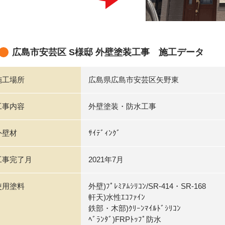
広島市安芸区 S様邸 外壁塗装工事 施工データ
施工場所
広島県広島市安芸区矢野東
工事内容
外壁塗装・防水工事
外壁材
ｻｲﾃﾞｨﾝｸﾞ
工事完了月
2021年7月
使用塗料
外壁)ﾌﾟﾚﾐｱﾑｼﾘｺﾝ/SR-414・SR-168
軒天)水性ｴｺﾌｧｲﾝ
鉄部・木部)ｸﾘｰﾝﾏｲﾙﾄﾞｼﾘｺﾝ
ﾍﾞﾗﾝﾀﾞ)FRPﾄｯﾌﾟ防水