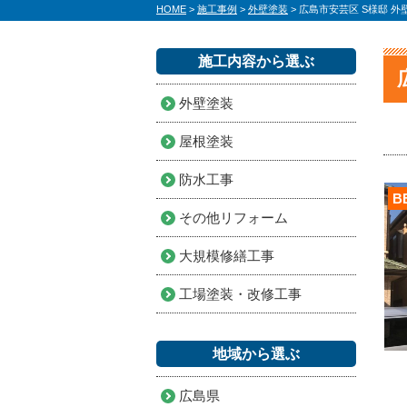
HOME
>
施工事例
>
外壁塗装
>
広島市安芸区 S様邸 外
施工内容から選ぶ
外壁塗装
屋根塗装
防水工事
B
その他リフォーム
大規模修繕工事
工場塗装・改修工事
地域から選ぶ
広島県