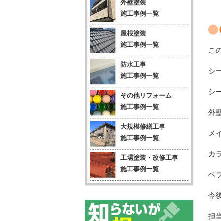
外壁塗装
施工事例一覧
屋根塗装
施工事例一覧
こ
防水工事
シ
施工事例一覧
シ
その他リフォーム
施工事例一覧
外
大規模修繕工事
メ
施工事例一覧
カ
工場塗装・改修工事
施工事例一覧
ベ
今
担当