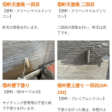
⑪軒天塗装 一回目
⑫軒天塗装 二回目
【塗料：クリーンマイルドシリ
【塗料：クリーンマイルドシリ
コン】
コン】
軒天の塗装を行います。
二回目の塗装を行い、軒天は完
了です。
⑬外壁下塗り
⑭外壁上塗り 一回目(SR-
【塗料：SDサーフエポ】
102)
【塗料：プレミアムシリコン】
サイディング壁専用の下塗り材
で下塗りを行います。
下塗りを行った後は、外壁の上