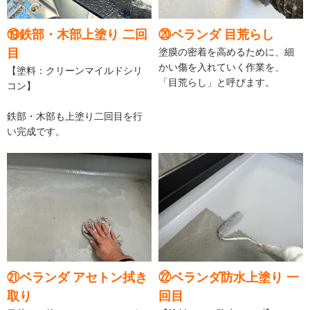
⑲鉄部・木部上塗り 二回
⑳ベランダ 目荒らし
目
塗膜の密着を高めるために、細
かい傷を入れていく作業を、
【塗料：クリーンマイルドシリ
「目荒らし」と呼びます。
コン】
鉄部・木部も上塗り二回目を行
い完成です。
㉑ベランダ アセトン拭き
㉒ベランダ防水上塗り 一
取り
回目