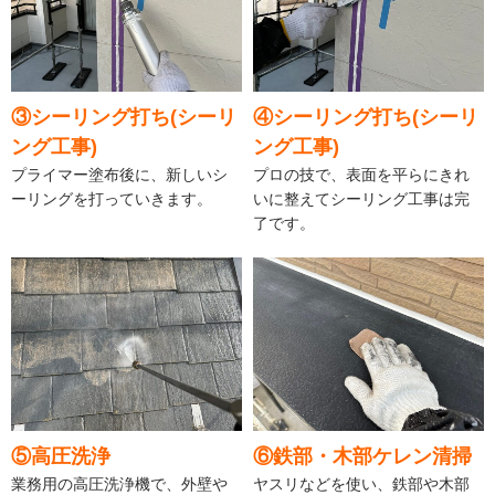
③シーリング打ち(シーリ
④シーリング打ち(シーリ
ング工事)
ング工事)
プライマー塗布後に、新しいシ
プロの技で、表面を平らにきれ
ーリングを打っていきます。
いに整えてシーリング工事は完
了です。
⑤高圧洗浄
⑥鉄部・木部ケレン清掃
業務用の高圧洗浄機で、外壁や
ヤスリなどを使い、鉄部や木部