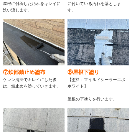
屋根に付着した汚れをキレイに
に付いている汚れを落としま
洗い流します。
す。
⑦鉄部錆止め塗布
⑧屋根下塗り
ケレン清掃でキレイにした後
【塗料：マイルドシーラーエポ
は、錆止めを塗っていきます。
ホワイト】
屋根の下塗りを行います。