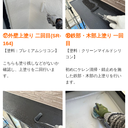
⑰外壁上塗り 二回目(SR-
⑱鉄部・木部上塗り 一回
164)
目
【塗料：プレミアムシリコン】
【塗料：クリーンマイルドシリ
コン】
こちらも塗り残しなどがないか
確認し、上塗りを二回行いま
初めにケレン清掃・錆止めを施
す。
した鉄部・木部の上塗りを行い
ます。