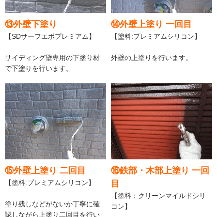
⑬外壁下塗り
⑭外壁上塗り 一回目
【SDサーフエポプレミアム】
【塗料:プレミアムシリコン】
サイディング壁専用の下塗り材
外壁の上塗りを行います。
で下塗りを行います。
⑮外壁上塗り 二回目
⑯鉄部・木部上塗り 一回
【塗料:プレミアムシリコン】
目
【塗料：クリーンマイルドシリ
塗り残しなどがないか丁寧に確
コン】
認しながら上塗り二回目を行い