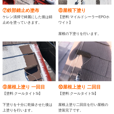
⑦鉄部錆止め塗布
⑧屋根下塗り
ケレン清掃で綺麗にした後は錆
【塗料:マイルドシーラーEPOホ
止めを塗っていきます。
ワイト】
屋根の下塗りを行います。
⑨屋根上塗り 一回目
⑩屋根上塗り 二回目
【塗料:クールタイトSi】
【塗料:クールタイトSi】
下塗りを十分に乾燥させた後は
屋根上塗り二回目を行い屋根の
上塗りを行います。
塗装完了です。