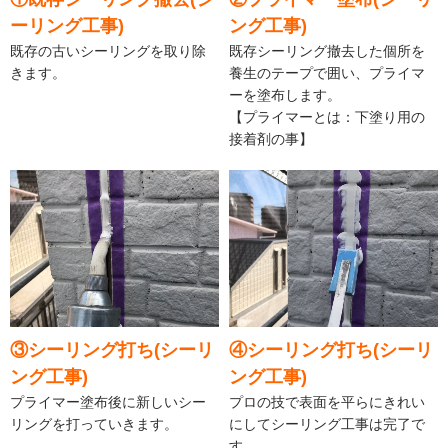
ーリング工事)
ング工事)
既存の古いシーリングを取り除
既存シーリング撤去した個所を
きます。
養生のテープで囲い、プライマ
ーを塗布します。
【プライマーとは：下塗り用の
接着剤の事】
③シーリング打ち(シーリ
④シーリング打ち(シーリ
ング工事)
ング工事)
プライマー塗布後に新しいシー
プロの技で表面を平らにきれい
リングを打っていきます。
にしてシーリング工事は完了で
す。