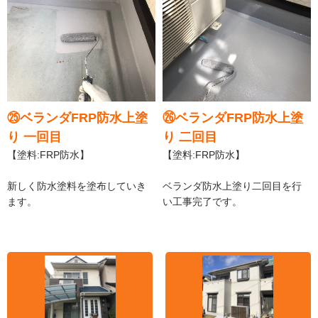
㉕ベランダFRP防水上塗
㉖ベランダFRP防水上塗
り 一回目
り 二回目
【塗料:FRP防水】
【塗料:FRP防水】
新しく防水塗料を塗布していき
ベランダ防水上塗り二回目を行
ます。
い工事完了です。