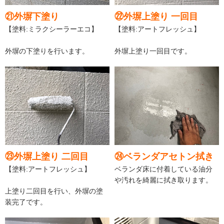
㉑外塀下塗り
㉒外塀上塗り 一回目
【塗料:ミラクシーラーエコ】
【塗料:アートフレッシュ】
外塀の下塗りを行います。
外塀上塗り一回目です。
㉓外塀上塗り 二回目
㉔ベランダアセトン拭き
【塗料:アートフレッシュ】
ベランダ床に付着している油分
や汚れを綺麗に拭き取ります。
上塗り二回目を行い、外塀の塗
装完了です。