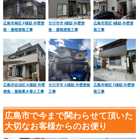
広島市南区 F様邸 外壁塗
廿日市市 I様邸 外壁塗
広島市西区 I様邸 外壁塗
装・屋根塗装工事
装・屋根塗装工事
装工事
広島市佐伯区 K様邸 外壁
廿日市市 A様邸 外壁塗装
広島市南区 F様邸 外壁塗
塗装・屋根葺き替え工事
工事
装工事
広島市で今まで関わらせて頂いた
大切なお客様からのお便り