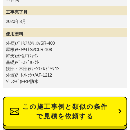
工事完了月
2020年8月
使用塗料
外壁)ﾌﾟﾚﾐｱﾑｼﾘｺﾝ/SR-409
屋根)ｸｰﾙﾀｲﾄSi/CLR-108
軒天)水性ｴｺﾌｧｲﾝ
基礎)ﾍﾞｰｽﾌﾟﾛﾃｸﾄ
鉄部・木部)ｸﾘｰﾝﾏｲﾙﾄﾞｼﾘｺﾝ
外塀)ｱｰﾄﾌﾚｯｼｭ/AF-1212
ﾍﾞﾗﾝﾀﾞ)FRP防水
この施工事例と類似の条件
で見積を依頼する