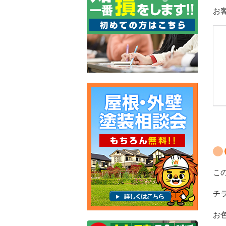
お
こ
チ
お