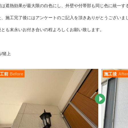
根は遮熱効果が最大限の白色にし、外壁や付帯部も同じ色に統一す
た、施工完了後にはアンケートのご記入を頂きありがとうございま
後とも末永いお付き合いの程よろしくお願い致します。
/猪上
工前
Before
施工後
Afte