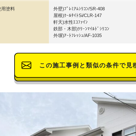
使用塗料
外壁)ﾌﾟﾚﾐｱﾑｼﾘｺﾝ/SR-408
屋根)ｸｰﾙﾀｲﾄSi/CLR-147
軒天)水性ｴｺﾌｧｲﾝ
鉄部・木部)ｸﾘｰﾝﾏｲﾙﾄﾞｼﾘｺﾝ
外塀)ｱｰﾄﾌﾚｯｼｭ/AF-1035
この施工事例と類似の条件で見