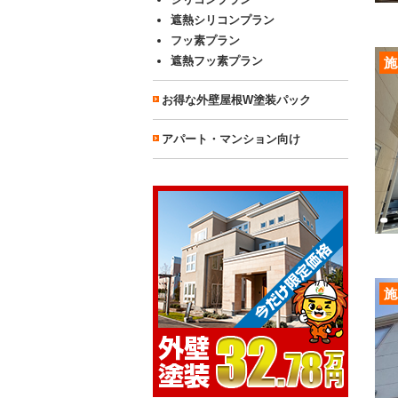
遮熱シリコンプラン
フッ素プラン
遮熱フッ素プラン
施
お得な外壁屋根W塗装パック
アパート・マンション向け
施