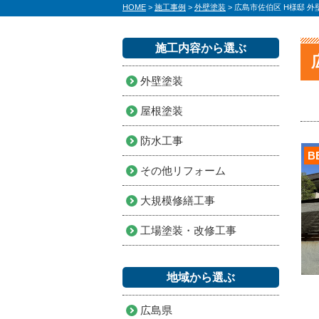
HOME
>
施工事例
>
外壁塗装
>
広島市佐伯区 H様邸 
施工内容から選ぶ
外壁塗装
屋根塗装
防水工事
B
その他リフォーム
大規模修繕工事
工場塗装・改修工事
地域から選ぶ
広島県