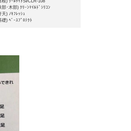
根) ｸｰﾙﾀｲﾄSi/CLR-108
鉄部･木部) ｸﾘｰﾝﾏｲﾙﾄﾞｼﾘｺﾝ
天) ﾉｷﾌﾚｯｼｭ
礎) ﾍﾞｰｽﾌﾟﾛﾃｸﾄ