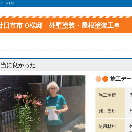
市 O様邸
廿日市市 O様邸 外壁塗装・屋根塗装工事
本当に良かった
施工デー
施工場所
施工箇所
使用材料
外