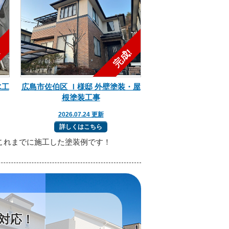
水工
広島市佐伯区 Ｉ様邸 外壁塗装・屋
根塗装工事
2026.07.24 更新
詳しくはこちら
トがこれまでに施工した塗装例です！
対応！