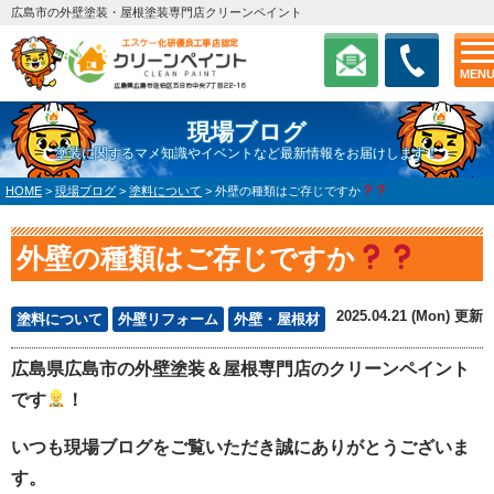
広島市の外壁塗装・屋根塗装専門店クリーンペイント
MEN
現場ブログ
塗装に関するマメ知識やイベントなど最新情報をお届けします！
HOME
>
現場ブログ
>
塗料について
>
外壁の種類はご存じですか
外壁の種類はご存じですか
2025.04.21 (Mon) 更新
塗料について
外壁リフォーム
外壁・屋根材
広島県広島市の外壁塗装＆屋根専門店のクリーンペイント
です
！
いつも現場ブログをご覧いただき誠にありがとうございま
す。