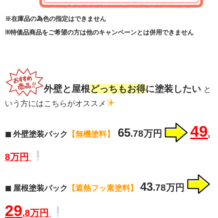
※在庫品の為色の指定はできません
※特価品商品をご希望の方は他のキャンペーンとは併用できません
外壁と屋根
どっちもお得
に塗装したい
と
いう方にはこちらがオススメ
49
65
.78万円
.
◼ 外壁塗装パック
【無機塗料】
8万円
43
.7
8万円
◼ 屋根塗装パック
【遮熱フッ素塗料】
29
.8万円