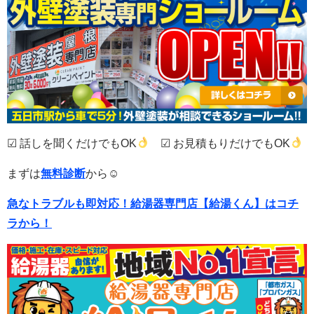
☑ 話しを聞くだけでもOK
☑ お見積もりだけでもOK
まずは
無料診断
から☺
急なトラブルも即対応！
給湯器専門店【給湯くん】はコチ
ラから！