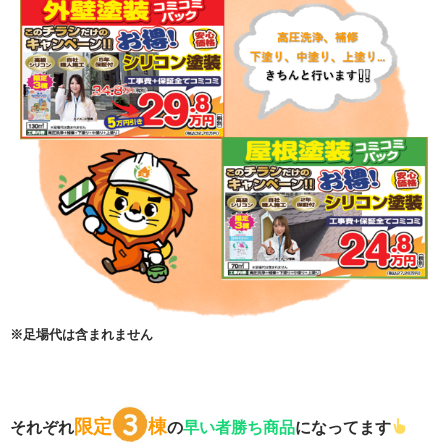
※足場代は含まれません
限定
棟
それぞれ
の
早い者勝ち商品
になってます