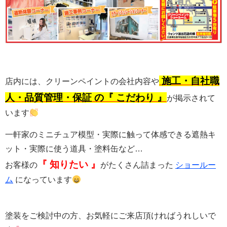
施工・自社職
店内には、クリーンペイントの会社内容や
人・品質管理・保証 の『 こだわり 』
が掲示されて
います
一軒家のミニチュア模型・実際に触って体感できる遮熱キ
ット・実際に使う道具・塗料缶など…
『 知りたい 』
お客様の
がたくさん詰まった
ショールー
ム
になっています
塗装をご検討中の方、お気軽にご来店頂ければうれしいで