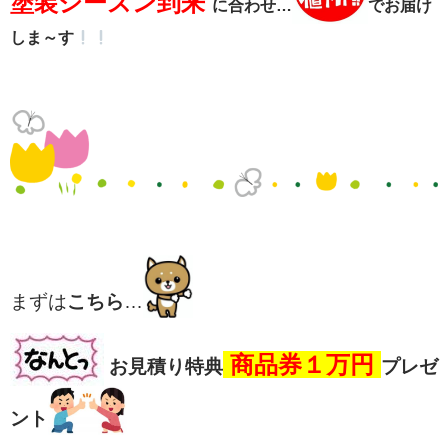
塗装シーズン到来
に合わせ…
でお届け
しま～す
まずは
こちら
…
商品券
１万円
お見積り特典
プレゼ
ント