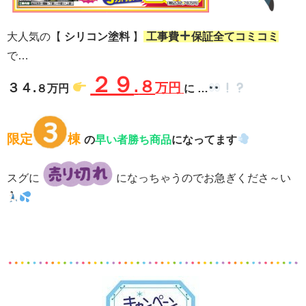
大人気の【
シリコン塗料
】
工事費
保証全てコミコミ
で…
２９
.
８
３４.
万円
８万円
に …
限定
棟
の
早い者勝ち商品
になってます
スグに
になっちゃうのでお急ぎくださ～い