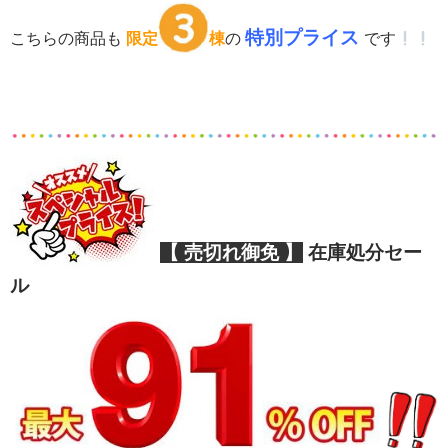
特別プライス
こちらの商品も
限定
棟
の
です
【 売切れ御免 】
在庫処分セー
ル