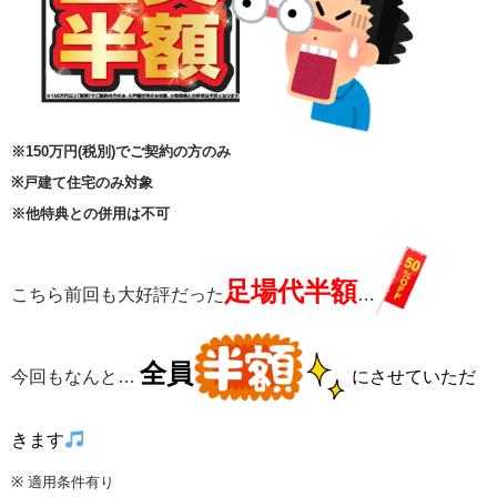
※150万円(税別)でご契約の方のみ
※戸建て住宅のみ対象
※他特典との併用は不可
足場代半額
こちら前回も大好評だった
…
全員
今回もなん
と…
にさせていただ
きます
※ 適用条件有り