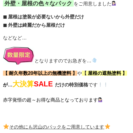
外壁・屋根の色々なパック
をご用意しました
◼ 屋根は塗装が必要ないから外壁だけ
◼ 外壁は綺麗だから屋根だけ
などなど…
となりますのでお急ぎを…
【
耐久年数20年以上の無機塗料 】
や
【
屋根の遮熱塗料 】
大決算
SALE
が…
だけの特別価格
です
赤字覚悟の超～お得な商品となっております
その他にも沢山のパックをご用意しています