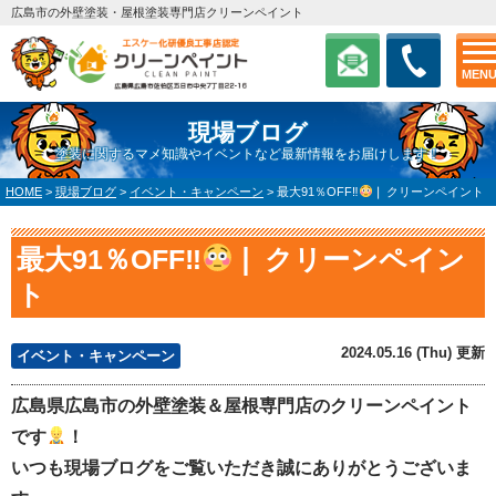
広島市の外壁塗装・屋根塗装専門店クリーンペイント
MEN
現場ブログ
塗装に関するマメ知識やイベントなど最新情報をお届けします！
HOME
>
現場ブログ
>
イベント・キャンペーン
>
最大91％OFF‼
❘ クリーンペイント
最大91％OFF‼
❘ クリーンペイン
ト
2024.05.16 (Thu) 更新
イベント・キャンペーン
広島県広島市の外壁塗装＆屋根専門店のクリーンペイント
です
！
いつも現場ブログをご覧いただき誠にありがとうございま