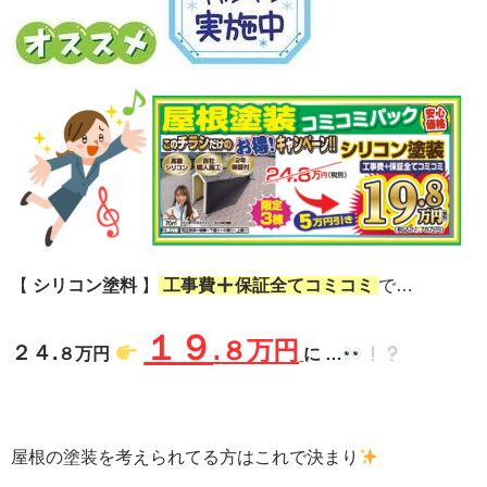
【
シリコン塗料
】
工事費
保証全てコミコミ
で…
１９
.
８万円
２４.
８万円
に …
屋根の塗装を考えられてる方はこれで決まり