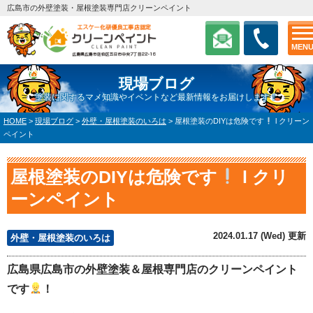
広島市の外壁塗装・屋根塗装専門店クリーンペイント
MEN
現場ブログ
塗装に関するマメ知識やイベントなど最新情報をお届けします！
HOME
>
現場ブログ
>
外壁・屋根塗装のいろは
>
屋根塗装のDIYは危険です
l クリーン
ペイント
屋根塗装のDIYは危険です
l クリ
ーンペイント
2024.01.17 (Wed) 更新
外壁・屋根塗装のいろは
広島県広島市の外壁塗装＆屋根専門店のクリーンペイント
です
！