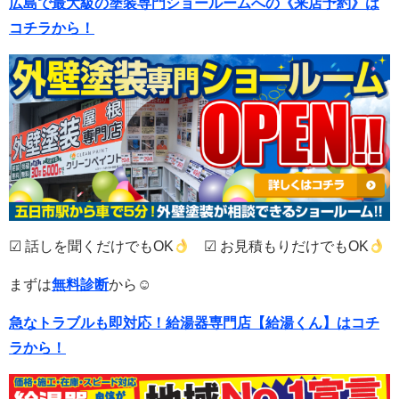
広島で最大級の塗装専門ショールームへの《来店予約》は
コチラから！
☑ 話しを聞くだけでもOK
☑ お見積もりだけでもOK
まずは
無料診断
から☺
急なトラブルも即対応！
給湯器専門店【給湯くん】はコチ
ラから！