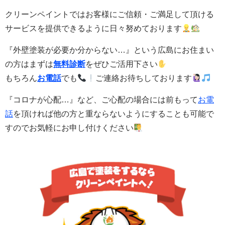
クリーンペイントではお客様にご信頼・ご満足して頂ける
サービスを提供できるように日々努めております
『外壁塗装が必要か分からない…』という広島にお住まい
の方はまずは
無料診断
をぜひご活用下さい
もちろん
お電話
でも
ご連絡お待ちしております
『コロナが心配…』など、ご心配の場合には前もって
お電
話
を頂ければ他の方と重ならないようにすることも可能で
すのでお気軽にお申し付けください