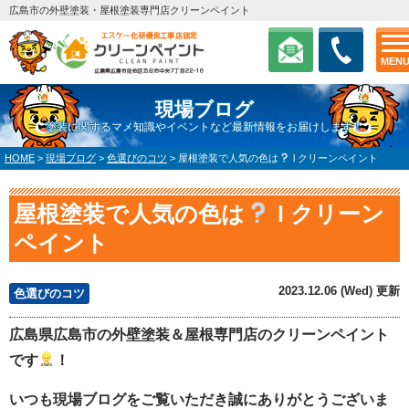
広島市の外壁塗装・屋根塗装専門店クリーンペイント
MEN
現場ブログ
塗装に関するマメ知識やイベントなど最新情報をお届けします！
HOME
>
現場ブログ
>
色選びのコツ
>
屋根塗装で人気の色は
l クリーンペイント
屋根塗装で人気の色は
l クリーン
ペイント
2023.12.06 (Wed) 更新
色選びのコツ
広島県広島市の外壁塗装＆屋根専門店のクリーンペイント
です
！
いつも現場ブログをご覧いただき誠にありがとうございま