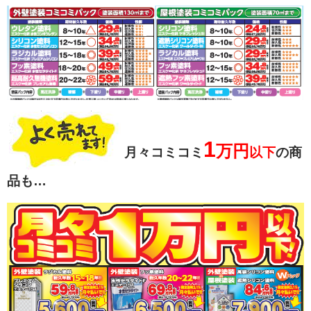
1
万円
月々コミコミ
以下
の商
品も…