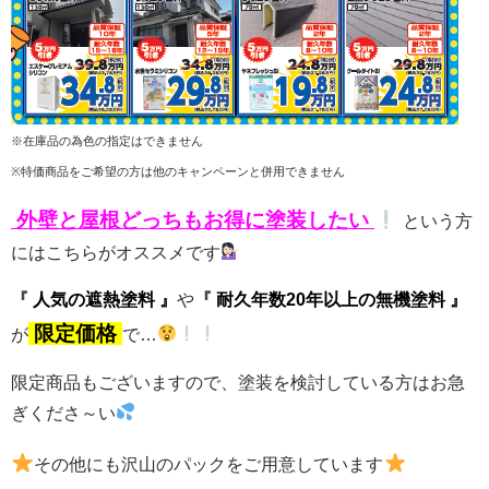
※在庫品の為色の指定はできません
※特価商品をご希望の方は他のキャンペーンと併用できません
外壁と屋根どっちもお得に塗装したい
という方
にはこちらがオススメです
『
人気の遮熱塗料 』
や
『
耐久年数20年以上の無機塗料 』
限定価格
が
で…
限定商品もございますので、塗装を検討している方はお急
ぎくださ～い
その他にも沢山のパックをご用意しています