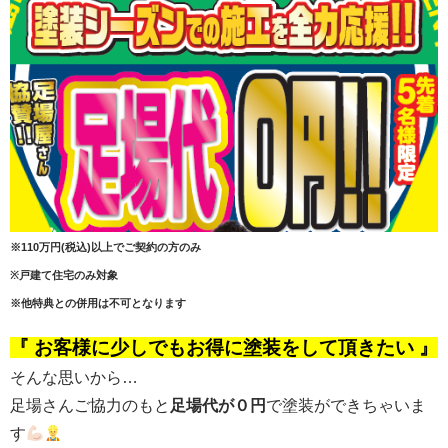
※110万円(税込)以上でご契約の方のみ
※戸建て住宅のみ対象
※他特典との併用は不可となります
『 お客様に少しでもお得に塗装をして頂きたい 』
そんな思いから…
足場さんご協力のもと
足場代が０円
で塗装ができちゃいま
す