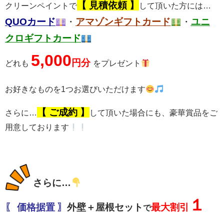
【 見積依頼 】
クリーンペイントで
して頂いた方には…
QUOカード
・
アマゾンギフトカード
・
ユニ
クロギフトカード
5,000
円
分
どれも
を
プ
レゼント
お好きなものを1つお選びいただけます
【 ご成約 】
さらに…
して頂いた場合にも、豪華賞品をご
用意しております
さらに…
１
〖 価格据置 〗
外壁＋屋根セット
最大割引
で