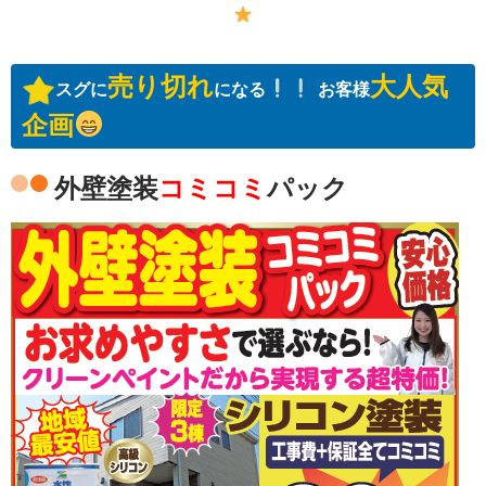
売り切れ
大人気
スグに
になる
お客様
企画
外壁塗装
コミコミ
パック