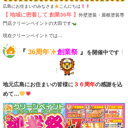
広島にお住まいのみなさま
こんにちは
【 地域に密着して
創業36年 】
外壁塗装・屋根塗装専
門店クリーンペイントの大田です
現在クリーンペイントでは…
『
36周年
創業祭
』
を開催中です
地元広島にお住まいの皆様に
３６周年
の感謝を込
めて…