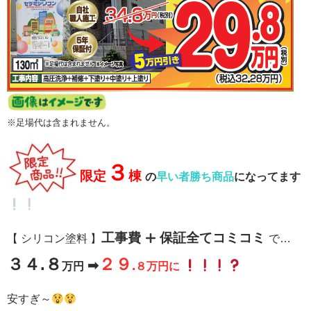
※足場代は含まれません。
３
限定
棟
の
早い者勝ち商品
になってます
工事費
保証全てコミコミ
【 シリコン塗料 】
で…
３４.８
２９
➡
.
万円
８万円に
安すぎ～