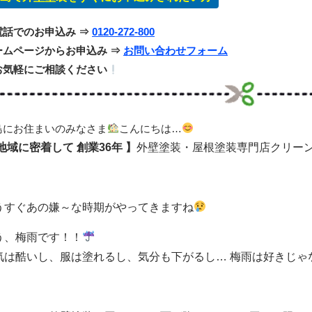
電話でのお申込み ⇒
0120-272-800
ームページからお申込み ⇒
お問い合わせフォーム
お気軽にご相談ください
島にお住まいのみなさま
こんにちは…
 地域に密着して
創業36年 】
外壁塗装・屋根塗装専門店クリー
うすぐあの嫌～な時期がやってきますね
う、梅雨です！！
気は酷いし、服は塗れるし、気分も下がるし… 梅雨は好きじゃ