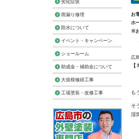
劣化症状
お
雨漏り修理
ホ
防水について
※
イベント・キャンペーン
ショールーム
広
【
助成金・補助金について
大規模修繕工事
も
工場塗装・改修工事
そ
湿