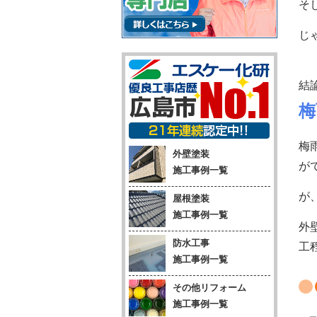
そ
じ
結
梅
梅
外壁塗装
が
施工事例一覧
が
屋根塗装
施工事例一覧
外
防水工事
工
施工事例一覧
その他リフォーム
施工事例一覧