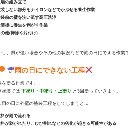
足場の組み立て
塗装しない部分をナイロンなどでかぶせる養生作業
塗装前の壁を洗い流す高圧洗浄
塗装後に養生を剥がす作業
その他(掃除や片付け)
かし、風が強い場合やその他の状況などで雨の日にできる作業
雨の日にできない工程
料を塗る作業です。
壁塗装では
下塗り・中塗り・上塗り
と3回塗っていきます。
し雨の日に外壁の塗装工程をしてしまうと…
塗料が雨で流れる
塗料が剥がれたり、ひび割れなどの劣化が起きる可能性がある