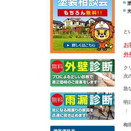
と
お
外
ク
次
急
明
梅