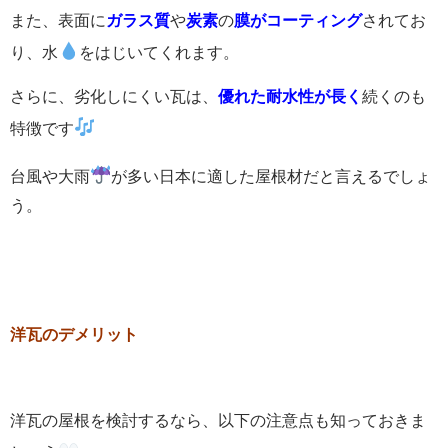
また、表面に
ガラス質
や
炭素
の
膜がコーティング
されてお
り、水
をはじいてくれます。
さらに、劣化しにくい瓦は、
優れた耐水性が長く
続くのも
特徴です
台風や大雨
が多い日本に適した屋根材だと言えるでしょ
う。
洋瓦のデメリット
洋瓦の屋根を検討するなら、以下の注意点も知っておきま