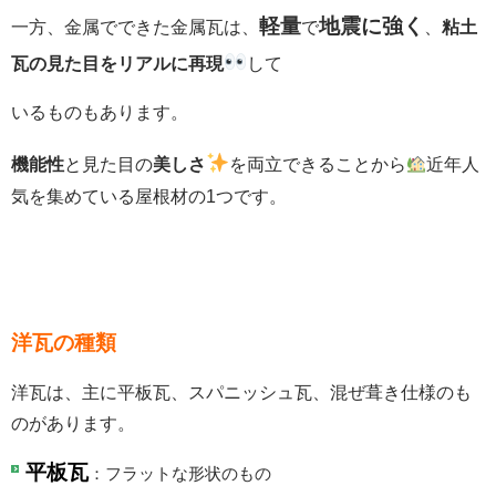
軽量
地震に強く
一方、金属でできた金属瓦は、
で
、
粘土
瓦の見た目をリアルに再現
して
いるものもあります。
機能性
と見た目の
美しさ
を両立できることから
近年人
気を集めている屋根材の1つです。
洋瓦の種類
洋瓦は、主に平板瓦、スパニッシュ瓦、混ぜ葺き仕様のも
のがあります。
平板瓦
：フラットな形状のもの