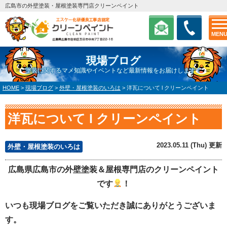
広島市の外壁塗装・屋根塗装専門店クリーンペイント
MEN
現場ブログ
塗装に関するマメ知識やイベントなど最新情報をお届けします！
HOME
>
現場ブログ
>
外壁・屋根塗装のいろは
>
洋瓦について l クリーンペイント
洋瓦について l クリーンペイント
2023.05.11 (Thu) 更新
外壁・屋根塗装のいろは
広島県広島市の外壁塗装＆屋根専門店のクリーンペイント
です
！
いつも現場ブログをご覧いただき誠にありがとうございま
す。