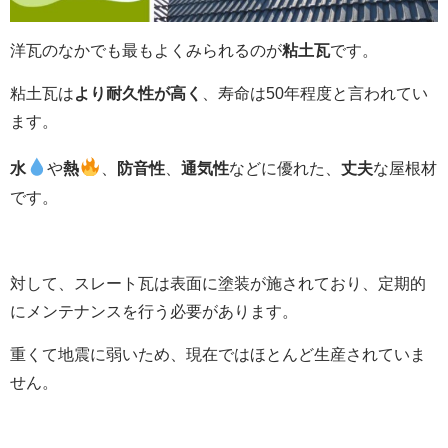
洋瓦のなかでも最もよくみられるのが
粘土瓦
です。
粘土瓦
は
より耐久性が高く
、
寿命は50年程度と言われてい
ます。
水
や
熱
、
防音性
、
通気性
などに優れた、
丈夫
な屋根材
です。
対して、スレート瓦は表面に塗装が施されており、定期的
にメンテナンスを行う必要があります。
重くて地震に弱いため、現在ではほとんど生産されていま
せん。