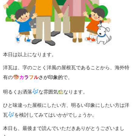
本日は以上になります。
洋瓦は、字のごとく洋風の屋根瓦であることから、海外特
有の
カ
ラ
フ
ル
さが印象的
で、
明るくお洒落
な雰囲気
なります。
ひと味違った屋根にしたい方、明るい印象にしたい方は洋
瓦
を検討してみてはいかがでしょうか。
本日も、最後まで読んでいただきありがとうございまし