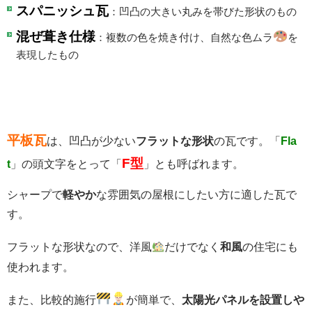
スパニッシュ瓦
：凹凸の大きい丸みを帯びた形状のもの
混ぜ葺き仕様
：複数の色を焼き付け、自然な色ムラ
を
表現したもの
平板瓦
は、凹凸が少ない
フラットな形状
の瓦です。「
Fla
F型
t
」の頭文字をとって「
」とも呼ばれます。
シャープで
軽やか
な雰囲気の屋根にしたい方に適した瓦で
す。
フラットな形状なので、洋風
だけでなく
和風
の住宅にも
使われます。
また、比較的施行
が簡単で、
太陽光パネルを設置しや