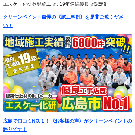
エスケー化研登録施工店 / 19年連続優良店認定🎖
クリーンペイント自慢の《施工事例》を是非ご覧くださ
い！
広島で口コミNO.１！《お客様の声》がクリーンペイントの
誇りです！