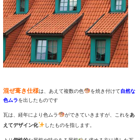
混ぜ葺き仕様
は、あえて複数の色
を焼き付けて
自然な
色ムラ
を出したものです
瓦は、経年により色ムラ
ができていきますが、これを
あ
えてデザイン化
したものを指します。