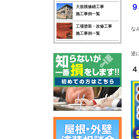
９
大規模修繕工事
施工事例一覧
工場塗装・改修工事
な
施工事例一覧
逆
４