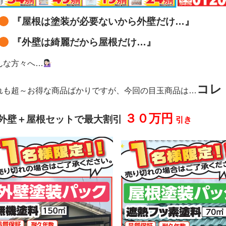
『屋根は塗装が必要ないから外壁だけ…』
『外壁は綺麗だから屋根だけ…』
んな方々へ…
コレ
れも超～お得な商品ばかりですが、今回の目玉商品は…
３０万円
外壁＋屋根セットで最大割引
引き