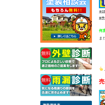
※1
※予
何
ま
売