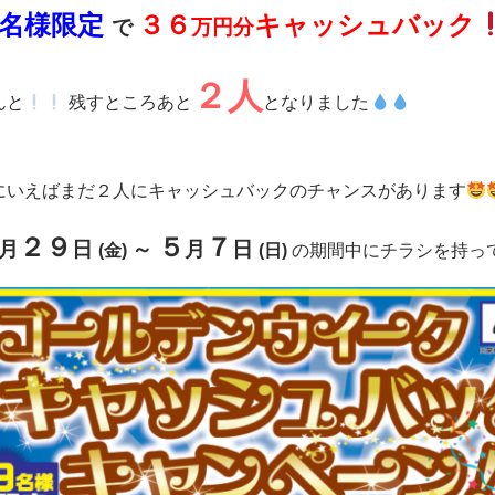
名様限定
３６
キャッシュバック
で
万円分
２人
んと
残すところあと
となりました
にいえばまだ２人にキャッシュバックのチャンスがあります
２９
５
７
月
日
～
月
日
(金)
(日)
の期間中にチラシを持っ