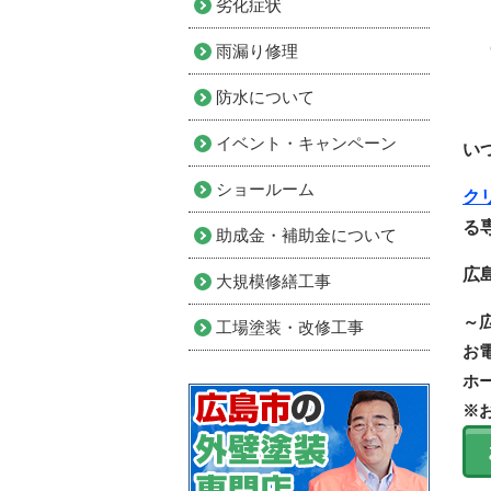
劣化症状
雨漏り修理
防水について
イベント・キャンペーン
い
ショールーム
ク
る
助成金・補助金について
広
大規模修繕工事
～
工場塗装・改修工事
お
ホ
※