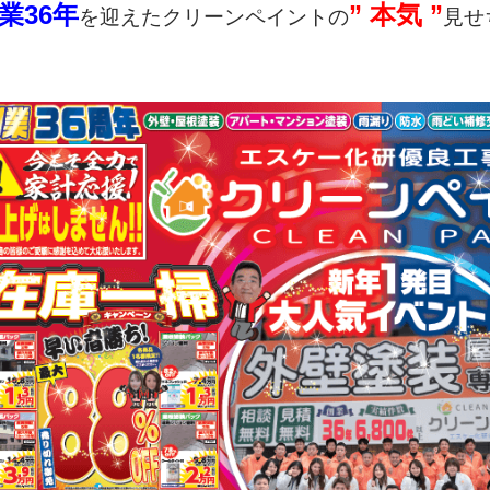
業36年
” 本気 ”
を迎えたクリーンペイントの
見せ