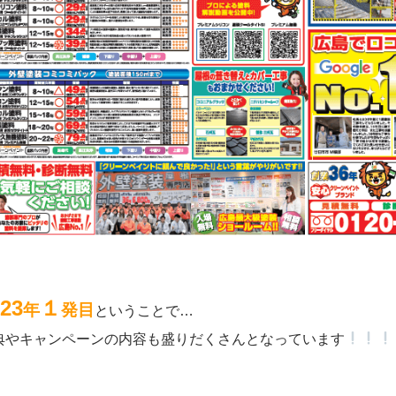
23
１
年
発目
ということで…
典やキャンペーンの内容も盛りだくさんとなっています