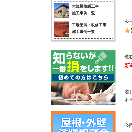
大規模修繕工事
施工事例一覧
今
工場塗装・改修工事
施工事例一覧
現
新
嬉
本
今