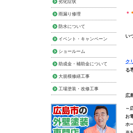
劣化症状
雨漏り修理
防水について
い
イベント・キャンペーン
ショールーム
ク
助成金・補助金について
る
大規模修繕工事
工場塗装・改修工事
広
～
お
ホ
※