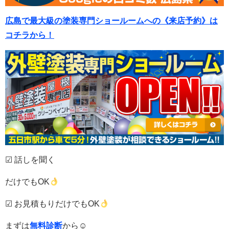
広島で最大級の塗装専門ショールームへの《来店予約》は
コチラから！
☑ 話しを聞く
だけでもOK
☑ お見積もりだけでもOK
まずは
無料診断
から☺