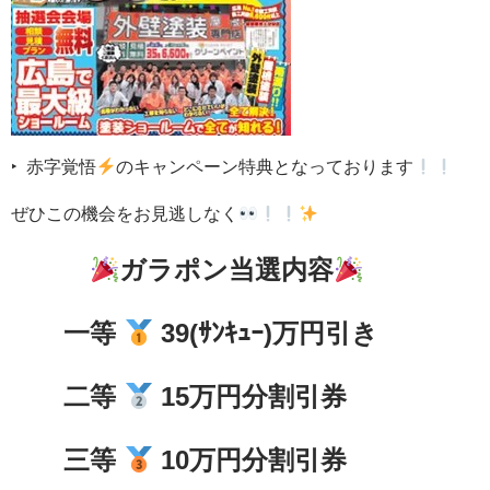
‣
赤字覚悟
のキャンペーン特典となっております
ぜひこの機会をお見逃しなく
ガラポン当選内容
一等
39(ｻﾝｷｭｰ)万円引き
二等
15万円分割引券
三等
10万円分割引券