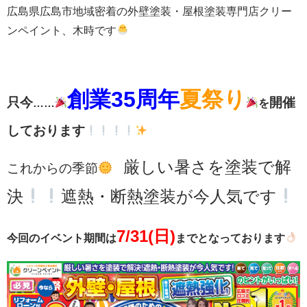
広島県広島市地域密着の外壁塗装・屋根塗装専門店クリー
ンペイント、木時です
創業35周年
夏祭り
只今
開催
……
を
しております
厳しい暑さを塗装で解
これからの季節
決
遮熱・断熱塗装が今人気です
7/31(日)
今回のイベント期間は
までとなっております