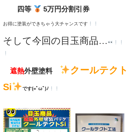
四等
5万円分割引券
お得に塗装ができちゃう大チャンスです
そして今回の目玉商品…
クールテクト
遮熱
外壁塗料
Si
です(=ﾟωﾟ)ﾉ