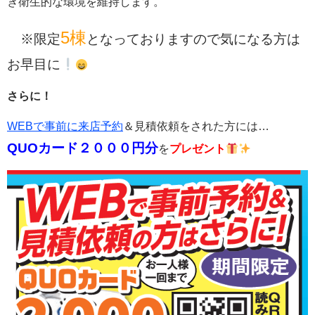
ぎ衛生的な環境を維持します。
5棟
※限定
となっておりますので気になる方は
お早目に
さらに！
WEBで事前に来店予約
＆見積依頼をされた方には…
QUOカード２０００円分
を
プレゼント