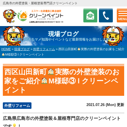
広島市の外壁塗装・屋根塗装専門店クリーンペイント
MEN
現場ブログ
塗装に関するマメ知識やイベントなど最新情報をお届けします！
HOME
>
現場ブログ
>
外壁リフォーム
>
西区山田新町
実際の外壁塗装のお家をご紹介
M様邸③ l クリーンペイント
西区山田新町
実際の外壁塗装のお
家をご紹介
M様邸③ l クリーンペ
イント
2021.07.26 (Mon) 更新
外壁リフォーム
広島県広島市の外壁塗装＆屋根専門店のクリーンペイント
です
！