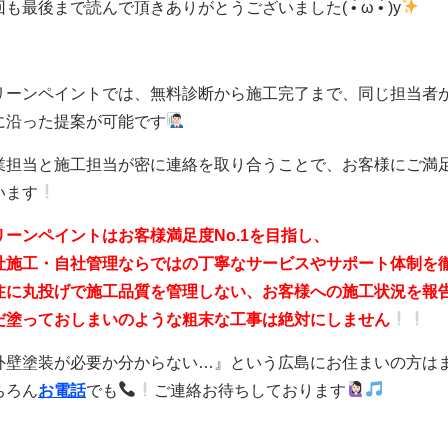
も最後まで読んで頂きありがとうございました( •̀ ω •́ )y
リーンペイントでは、無料診断から施工完了まで、同じ担当者
に沿った提案が可能です
業担当と施工担当が密に連絡を取り合うことで、お客様にご満
います
リーンペイントはお客様満足度No.1を目指し、
社施工・自社管理ならではの丁寧なサービスやサポート体制を
注に丸投げで施工品質を管理しない、お客様への施工状況を報
だ塗っておしまいのような粗末な工事は絶対にしません
外壁塗装が必要か分からない…』という広島にお住まいの方は
ちろん
お電話
でも
ご連絡お待ちしております