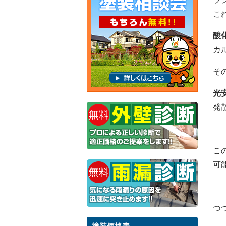
こ
酸
カ
そ
光
発
こ
可
つ