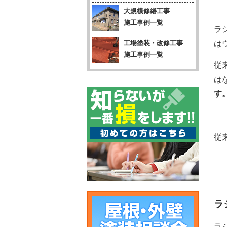
大規模修繕工事
施工事例一覧
ラ
は
工場塗装・改修工事
施工事例一覧
従
は
す
従
ラ
ラ