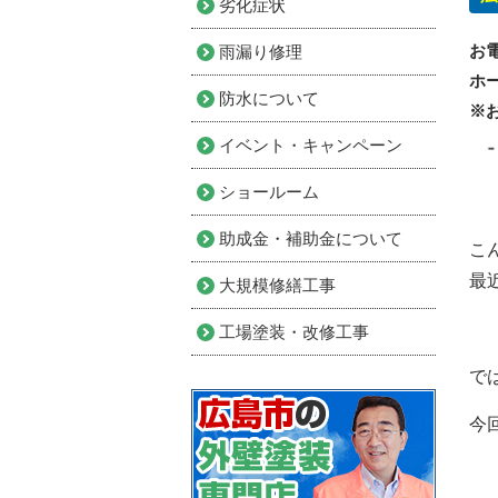
劣化症状
お
雨漏り修理
ホ
防水について
※
イベント・キャンペーン
ショールーム
助成金・補助金について
こ
最
大規模修繕工事
工場塗装・改修工事
で
今