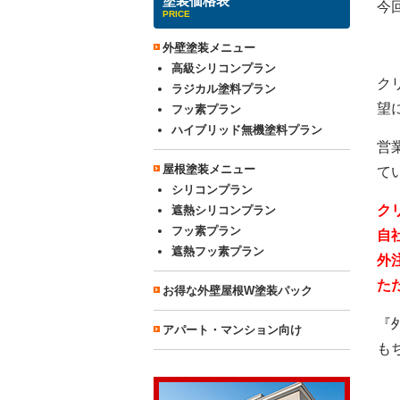
塗装価格表
今回
PRICE
外壁塗装メニュー
高級シリコンプラン
ク
ラジカル塗料プラン
望
フッ素プラン
ハイブリッド無機塗料プラン
営
屋根塗装メニュー
て
シリコンプラン
ク
遮熱シリコンプラン
フッ素プラン
自
遮熱フッ素プラン
外
た
お得な外壁屋根W塗装パック
『
アパート・マンション向け
も