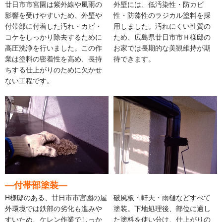
廿日市市宮園は紫外線や風雨の
外壁には、低汚染性・防カビ
影響を受けやすいため、外壁や
性・防藻性のラジカル塗料を採
付帯部に付着した汚れ・カビ・
用しました。汚れにくい性質の
コケをしっかり除去するために
ため、広島県廿日市市Ｈ様邸の
高圧洗浄を行いました。この作
お家では長期的な美観維持が期
業は塗料の密着性を高め、長持
待できます。
ちする仕上がりのために欠かせ
ない工程です。
―付帯部塗装―
H様邸のある、廿日市市宮園の屋
破風板・軒天・雨樋などすべて
外環境では鉄部の劣化も進みや
塗装。下地処理後、部位に適し
すいため、ケレン作業でしっか
た塗料を使い分け、仕上がりの