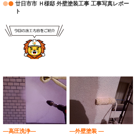
廿日市市 Ｈ様邸 外壁塗装工事 工事写真レポー
ト
―高圧洗浄―
―外壁塗装 ―