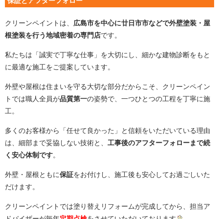
保証とアフターフォロー
クリーンペイントは、
広島
市を中心に廿日市市などで外壁塗装・屋
根塗装を行う地域密着の専門店
です。
私たちは「誠実で丁寧な仕事」を大切にし、細かな建物診断をもと
に最適な施工をご提案しています。
外壁や屋根は住まいを守る大切な部分だからこそ、クリーンペイン
トでは職人全員が
品質第一
の姿勢で、一つひとつの工程を丁寧に施
工。
多くのお客様から「任せて良かった」と信頼をいただいている理由
は、細部まで妥協しない技術と、
工事後のアフターフォローまで続
く安心体制です
。
外壁・屋根ともに
保証
をお付けし、施工後も安心してお過ごしいた
だけます。
クリーンペイントでは塗り替えリフォームが完成してから、担当ア
ドバイザーが毎年
定期点検
をさせていただいております