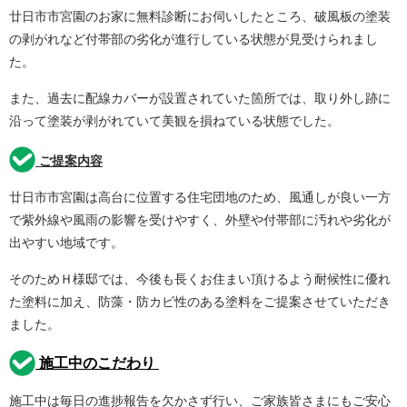
廿日市市宮園のお家に無料診断にお伺いしたところ、破風板
の塗装
の剥がれなど付帯部の劣化が進行している状態が見受けられまし
た。
また、過去に配線カバーが設置されていた箇所では、取り外し跡に
沿って塗装が剥がれていて美観を損ねている状態でした。
ご提案内容
廿日市市宮園は高台に位置する住宅団地のため、風通しが良い一方
で紫外線や風雨の影響を受けやすく、外壁や付帯部に汚れや劣化が
出やすい地域です。
そのためＨ様邸では、今後も長くお住まい頂けるよう耐候性に優れ
た塗料に加え、防藻・防カビ性のある塗料をご提案させていただき
ました。
施工中のこだわり
施工中は毎日の進捗報告を欠かさず行い、ご家族皆さまにもご安心