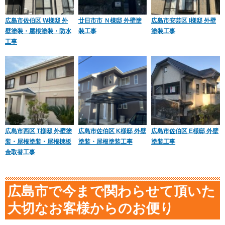
広島市佐伯区 W様邸 外
廿日市市 Ｎ様邸 外壁塗
広島市安芸区 I様邸 外壁
壁塗装・屋根塗装・防水
装工事
塗装工事
工事
広島市西区 T様邸 外壁塗
広島市佐伯区 K様邸 外壁
広島市佐伯区 E様邸 外壁
装・屋根塗装・屋根棟板
塗装・屋根塗装工事
塗装工事
金取替工事
広島市で今まで関わらせて頂いた
大切なお客様からのお便り