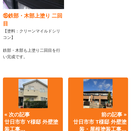
⑮鉄部・木部上塗り 二回
目
【塗料：クリーンマイルドシリ
コン】
鉄部・木部も上塗り二回目を行
い完成です。
« 次の記事
前の記事 »
廿日市市 Y様邸 外壁塗
廿日市市 T様邸 外壁塗
装工事…
装・屋根塗装工事…