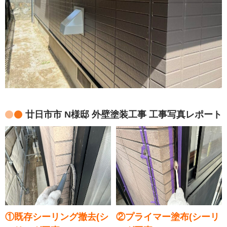
廿日市市 N様邸 外壁塗装工事 工事写真レポート
①既存シーリング撤去(シ
②プライマー塗布(シーリ