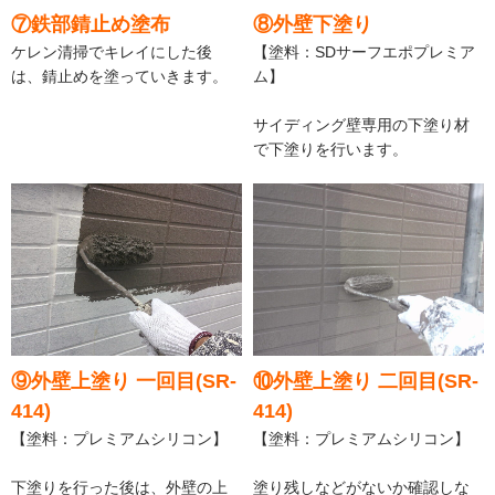
⑦鉄部錆止め塗布
⑧外壁下塗り
ケレン清掃でキレイにした後
【塗料：SDサーフエポプレミア
は、錆止めを塗っていきます。
ム】
サイディング壁専用の下塗り材
で下塗りを行います。
⑨外壁上塗り 一回目(SR-
⑩外壁上塗り 二回目(SR-
414)
414)
【塗料：プレミアムシリコン】
【塗料：プレミアムシリコン】
下塗りを行った後は、外壁の上
塗り残しなどがないか確認しな