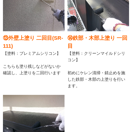
⑬外壁上塗り 二回目(SR-
⑭鉄部・木部上塗り 一回
111)
目
【塗料：プレミアムシリコン】
【塗料：クリーンマイルドシリ
コン】
こちらも塗り残しなどがないか
確認し、上塗りを二回行います
初めにケレン清掃・錆止めを施
した鉄部・木部の上塗りを行い
ます。