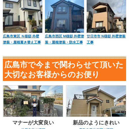
広島市東区 Ｎ様邸 外壁
広島市西区 M様邸 外壁塗
廿日市市 N様邸 外壁塗装
塗装・屋根葺き替え工事
装・屋根塗装・防水工事
工事
広島市で今まで関わらせて頂いた
大切なお客様からのお便り
マナーが大変良い
新品のようにきれい