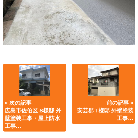
« 次の記事
前の記事 »
広島市佐伯区 S様邸 外
安芸郡 T様邸 外壁塗装
壁塗装工事・屋上防水
工事…
工事…