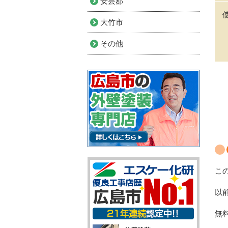
安芸郡
大竹市
その他
こ
以
無