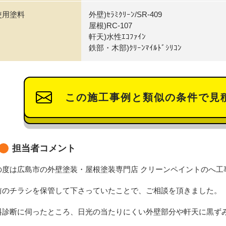
使用塗料
外壁)ｾﾗﾐｸﾘｰﾝ/SR-409
屋根)RC-107
軒天)水性ｴｺﾌｧｲﾝ
鉄部・木部)ｸﾘｰﾝﾏｲﾙﾄﾞｼﾘｺﾝ
この施工事例と類似の条件で見
担当者コメント
の度は広島市の外壁塗装・屋根塗装専門店 クリーンペイントのへ工
前のチラシを保管して下さっていたことで、ご相談を頂きました。
料診断に伺ったところ、日光の当たりにくい外壁部分や軒天に黒ず