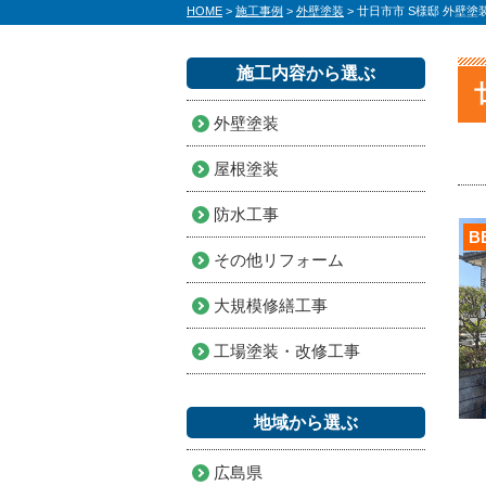
HOME
>
施工事例
>
外壁塗装
>
廿日市市 S様邸 外壁
施工内容から選ぶ
外壁塗装
屋根塗装
防水工事
B
その他リフォーム
大規模修繕工事
工場塗装・改修工事
地域から選ぶ
広島県