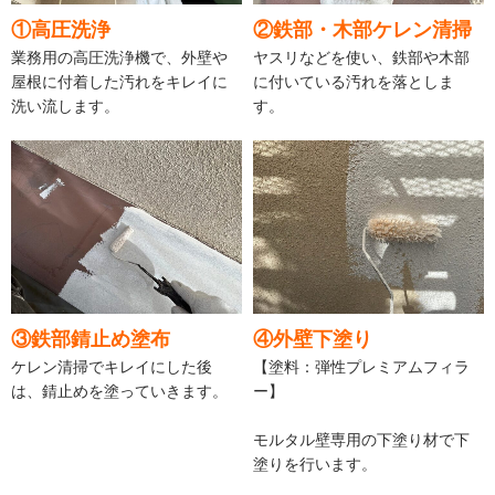
①高圧洗浄
②鉄部・木部ケレン清掃
業務用の高圧洗浄機で、外壁や
ヤスリなどを使い、鉄部や木部
屋根に付着した汚れをキレイに
に付いている汚れを落としま
洗い流します。
す。
③鉄部錆止め塗布
④外壁下塗り
ケレン清掃でキレイにした後
【塗料：弾性プレミアムフィラ
は、錆止めを塗っていきます。
ー】
モルタル壁専用の下塗り材で下
塗りを行います。