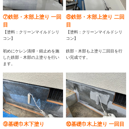
⑦鉄部・木部上塗り 一回
⑧鉄部・木部上塗り 二回
目
目
【塗料：クリーンマイルドシリ
【塗料：クリーンマイルドシリ
コン】
コン】
初めにケレン清掃・錆止めを施
鉄部・木部も上塗り二回目を行
した鉄部・木部の上塗りを行い
い完成です。
ます。
⑨基礎巾木下塗り
⑩基礎巾木上塗り 一回目