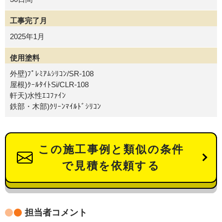
工事完了月
2025年1月
使用塗料
外壁)ﾌﾟﾚﾐｱﾑｼﾘｺﾝ/SR-108
屋根)ｸｰﾙﾀｲﾄSi/CLR-108
軒天)水性ｴｺﾌｧｲﾝ
鉄部・木部)ｸﾘｰﾝﾏｲﾙﾄﾞｼﾘｺﾝ
この施工事例と類似の条件
で見積を依頼する
担当者コメント