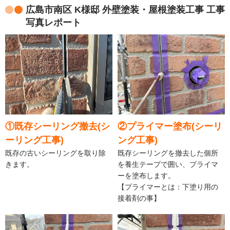
広島市南区 K様邸 外壁塗装・屋根塗装工事 工事
写真レポート
①既存シーリング撤去(シ
②プライマー塗布(シーリ
ーリング工事)
ング工事)
既存の古いシーリングを取り除
既存シーリングを撤去した個所
きます。
を養生テープで囲い、プライマ
ーを塗布します。
【プライマーとは：下塗り用の
接着剤の事】