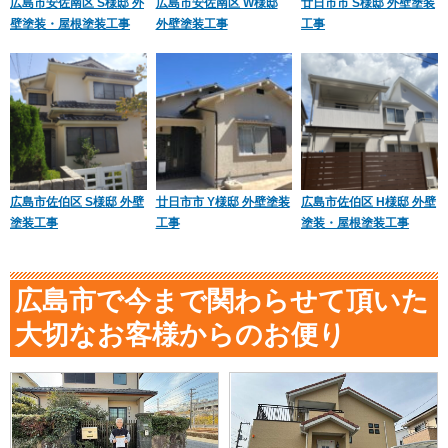
広島市安佐南区 S様邸 外
広島市安佐南区 W様邸
廿日市市 S様邸 外壁塗装
壁塗装・屋根塗装工事
外壁塗装工事
工事
広島市佐伯区 S様邸 外壁
廿日市市 Y様邸 外壁塗装
広島市佐伯区 H様邸 外壁
塗装工事
工事
塗装・屋根塗装工事
広島市で今まで関わらせて頂いた
大切なお客様からのお便り