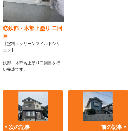
⑰鉄部・木部上塗り 二回
目
【塗料：クリーンマイルドシリ
コン】
鉄部・木部も上塗り二回目を行
い完成です。
« 次の記事
前の記事 »