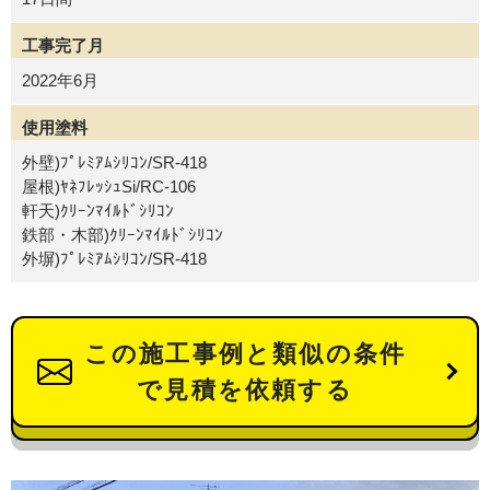
工事完了月
2022年6月
使用塗料
外壁)ﾌﾟﾚﾐｱﾑｼﾘｺﾝ/SR-418
屋根)ﾔﾈﾌﾚｯｼｭSi/RC-106
軒天)ｸﾘｰﾝﾏｲﾙﾄﾞｼﾘｺﾝ
鉄部・木部)ｸﾘｰﾝﾏｲﾙﾄﾞｼﾘｺﾝ
外塀)ﾌﾟﾚﾐｱﾑｼﾘｺﾝ/SR-418
この施工事例と類似の条件
で見積を依頼する