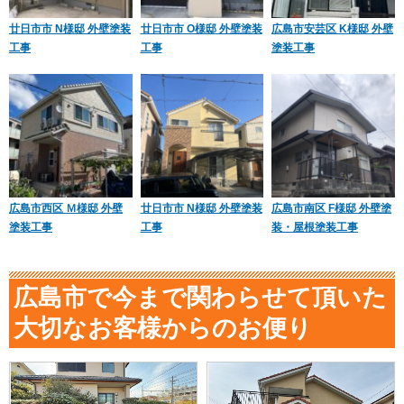
廿日市市 N様邸 外壁塗装
廿日市市 O様邸 外壁塗装
広島市安芸区 K様邸 外壁
工事
工事
塗装工事
広島市西区 Ｍ様邸 外壁
廿日市市 N様邸 外壁塗装
広島市南区 F様邸 外壁塗
塗装工事
工事
装・屋根塗装工事
広島市で今まで関わらせて頂いた
大切なお客様からのお便り