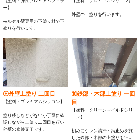
【塗料：弾性プレミアムフィラ
【塗料：プレミアムシリコン】
ー】
外壁の上塗りを行います。
モルタル壁専用の下塗り材で下
塗りを行います。
⑨外壁上塗り 二回目
⑩鉄部・木部上塗り 一回
【塗料：プレミアムシリコン】
目
【塗料：クリーンマイルドシリ
塗り残しなどがないか丁寧に確
コン】
認しながら上塗り二回目を行い
外壁の塗装完了です。
初めにケレン清掃・錆止めを施
した鉄部・木部の上塗りを行い