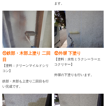
ます。
⑪鉄部・木部上塗り 二回
⑫外塀 下塗り
目
【塗料：水性ミラクシーラーエ
コクリヤー】
【塗料：クリーンマイルドシリ
コン】
外塀の下塗りを行います。
鉄部・木部も上塗り二回目を行
い完成です。