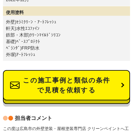
使用塗料
外壁)ｾﾗﾐｸﾘｰﾝ・ｱｰﾄﾌﾚｯｼｭ
軒天)水性ｴｺﾌｧｲﾝ
鉄部・木部)ｸﾘｰﾝﾏｲﾙﾄﾞｼﾘｺﾝ
基礎)ﾍﾞｰｽﾌﾟﾛﾃｸﾄ
ﾍﾞﾗﾝﾀﾞ)FRP防水
外塀)ｱｰﾄﾌﾚｯｼｭ
この施工事例と類似の条件
で見積を依頼する
担当者コメント
この度は広島市の外壁塗装・屋根塗装専門店 クリーンペイントへ工