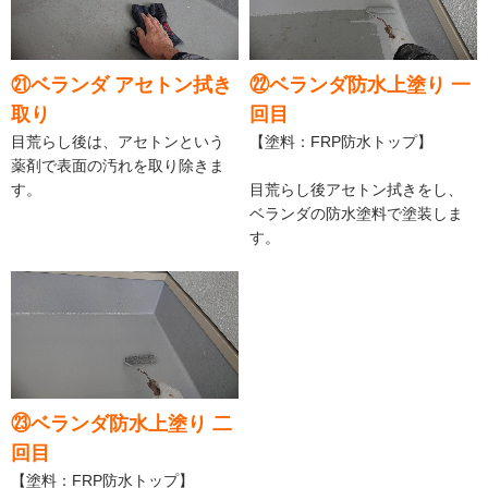
㉑ベランダ アセトン拭き
㉒ベランダ防水上塗り 一
取り
回目
目荒らし後は、アセトンという
【塗料：FRP防水トップ】
薬剤で表面の汚れを取り除きま
す。
目荒らし後アセトン拭きをし、
ベランダの防水塗料で塗装しま
す。
㉓ベランダ防水上塗り 二
回目
【塗料：FRP防水トップ】