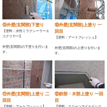
⑨外壁(玄関部)下塗り
⑩外壁(玄関部)上塗り 一
【塗料：水性ミラクシーラーエ
回目
コクリヤー】
【塗料：アートフレッシュ】
外壁(玄関部)の下塗りを行いま
外壁(玄関部)の上塗りを行いま
す。
す。
⑪外壁(玄関部)上塗り 二
⑫鉄部・木部上塗り 一回
回目
目
【塗料：アートフレッシュ】
【塗料：クリーンマイルドシリ