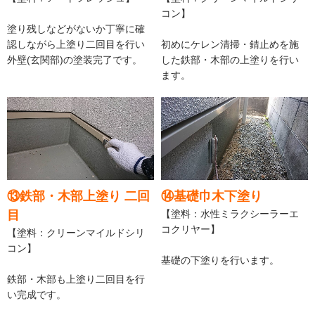
コン】
塗り残しなどがないか丁寧に確
認しながら上塗り二回目を行い
初めにケレン清掃・錆止めを施
外壁(玄関部)の塗装完了です。
した鉄部・木部の上塗りを行い
ます。
⑬鉄部・木部上塗り 二回
⑭基礎巾木下塗り
目
【塗料：水性ミラクシーラーエ
コクリヤー】
【塗料：クリーンマイルドシリ
コン】
基礎の下塗りを行います。
鉄部・木部も上塗り二回目を行
い完成です。