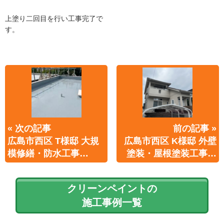
上塗り二回目を行い工事完了で
す。
« 次の記事
前の記事 »
広島市西区 T様邸 大規
広島市西区 K様邸 外壁
模修繕・防水工事…
塗装・屋根塗装工事…
クリーンペイントの
施工事例一覧