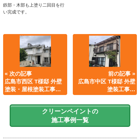
鉄部・木部も上塗り二回目を行
い完成です。
« 次の記事
前の記事 »
広島市西区 T様邸 外壁
広島市中区 T様邸 外壁
塗装・屋根塗装工事…
塗装工事…
クリーンペイントの
施工事例一覧