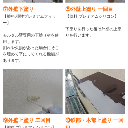
⑦外壁下塗り
⑧外壁上塗り 一回目
【塗料:弾性プレミアムフィラ
【塗料:プレミアムシリコン】
ー】
下塗りを行った後は外壁の上塗
モルタル壁専用の下塗り材を使
りを行います。
用します。
割れや欠損があった場合にそこ
を埋めて平にしてくれる機能が
あります。
⑨外壁上塗り 二回目
⑩鉄部・木部上塗り 一回
【塗料:プレミアムシリコン】