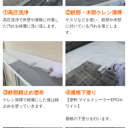
①高圧洗浄
②鉄部・木部ケレン清掃
高圧洗浄で外壁や屋根に付着し
ヤスリなどを使い、鉄部や木部
た汚れを綺麗に洗い流します。
に付いている汚れを落としま
す。
③鉄部錆止め塗布
④屋根下塗り
ケレン清掃で綺麗にした後は錆
【塗料:マイルドシーラーEPOホ
止めを塗っていきます。
ワイト】
屋根の下塗りを行います。