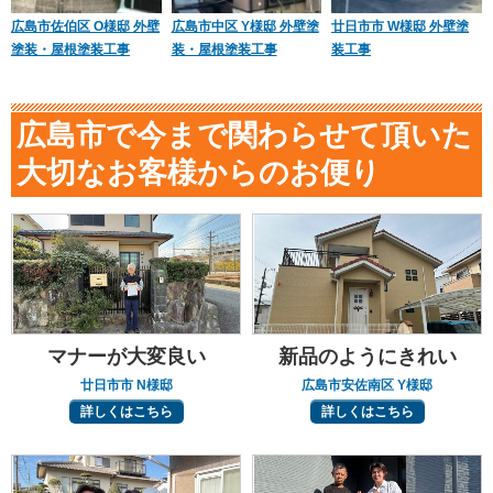
広島市佐伯区 O様邸 外壁
広島市中区 Y様邸 外壁塗
廿日市市 W様邸 外壁塗
塗装・屋根塗装工事
装・屋根塗装工事
装工事
広島市で今まで関わらせて頂いた
大切なお客様からのお便り
マナーが大変良い
新品のようにきれい
廿日市市 N様邸
広島市安佐南区 Y様邸
詳しくはこちら
詳しくはこちら