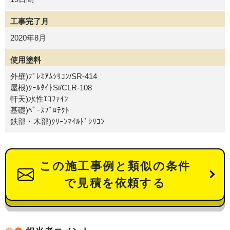
工事完了月
2020年8月
使用塗料
外壁)ﾌﾟﾚﾐｱﾑｼﾘｺﾝ/SR-414
屋根)ｸｰﾙﾀｲﾄSi/CLR-108
軒天)水性ｴｺﾌｧｲﾝ
基礎)ﾍﾞｰｽﾌﾟﾛﾃｸﾄ
鉄部・木部)ｸﾘｰﾝﾏｲﾙﾄﾞｼﾘｺﾝ
この施工事例と類似の条件
で見積を依頼する