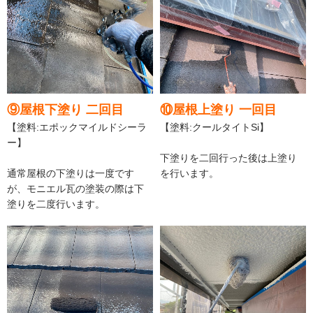
⑨屋根下塗り 二回目
⑩屋根上塗り 一回目
【塗料:エポックマイルドシーラ
【塗料:クールタイトSi】
ー】
下塗りを二回行った後は上塗り
通常屋根の下塗りは一度です
を行います。
が、モニエル瓦の塗装の際は下
塗りを二度行います。