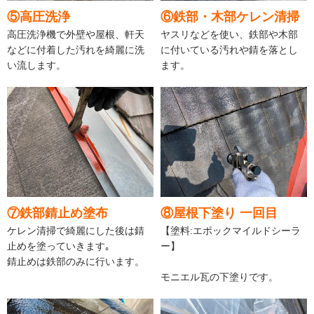
⑤高圧洗浄
⑥鉄部・木部ケレン清掃
高圧洗浄機で外壁や屋根、軒天
ヤスリなどを使い、鉄部や木部
などに付着した汚れを綺麗に洗
に付いている汚れや錆を落とし
い流します。
ます。
⑦鉄部錆止め塗布
⑧屋根下塗り 一回目
ケレン清掃で綺麗にした後は錆
【塗料:エポックマイルドシーラ
止めを塗っていきます｡
ー】
錆止めは鉄部のみに行います。
モニエル瓦の下塗りです。