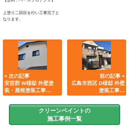
上塗り二回目を行い工事完了と
なります。
« 次の記事
前の記事 »
安芸郡 W様邸 外壁塗
広島市西区 D様邸 外壁
装・屋根塗装工事…
塗装工事…
クリーンペイントの
施工事例一覧