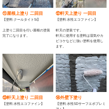
⑪屋根上塗り 二回目
⑫軒天上塗り 一回目
【塗料:クールタイトSi】
【塗料:水性エコファイン】
上塗り二回目を行い屋根の塗装
軒天の塗装です。
完了になります。
軒天に使用する塗料は湿気やカ
ビコケなどに強い塗料を使用し
ます。
⑬軒天上塗り 二回目
⑭外壁下塗り
【塗料:水性エコファイン】
【塗料:水性SDサーフエポプレミ
アム】