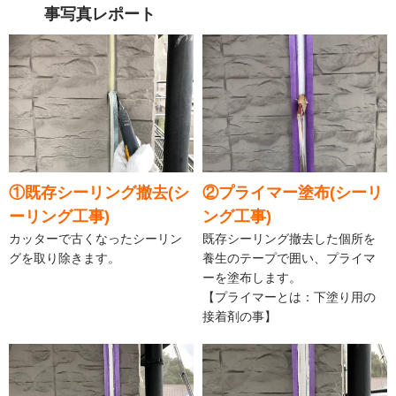
事写真レポート
①既存シーリング撤去(シ
②プライマー塗布(シーリ
ーリング工事)
ング工事)
カッターで古くなったシーリン
既存シーリング撤去した個所を
グを取り除きます。
養生のテープで囲い、プライマ
ーを塗布します。
【プライマーとは：下塗り用の
接着剤の事】