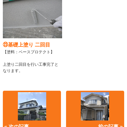
㉓基礎上塗り 二回目
【塗料：ベースプロテクト】
上塗り二回目を行い工事完了と
なります。
« 次の記事
前の記事 »