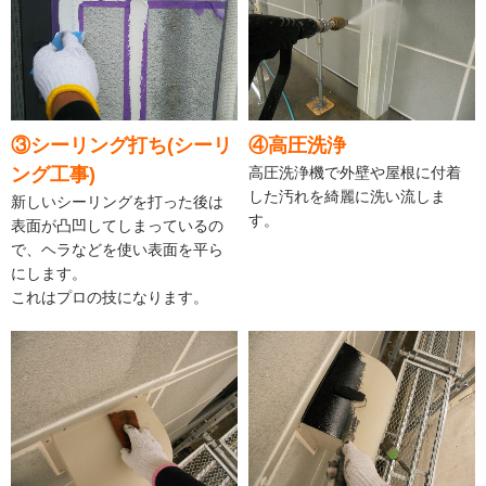
③シーリング打ち(シーリ
④高圧洗浄
ング工事)
高圧洗浄機で外壁や屋根に付着
した汚れを綺麗に洗い流しま
新しいシーリングを打った後は
す。
表面が凸凹してしまっているの
で、ヘラなどを使い表面を平ら
にします。
これはプロの技になります。