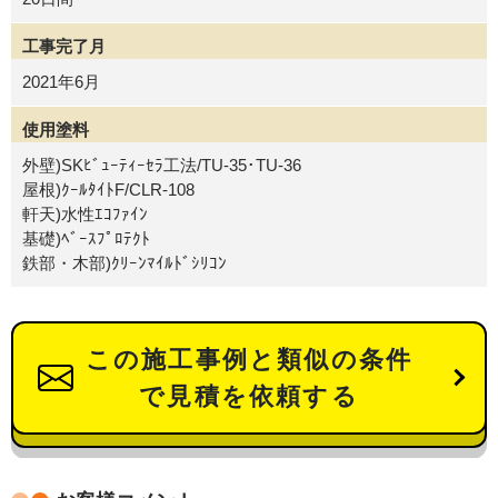
工事完了月
2021年6月
使用塗料
外壁)SKﾋﾞｭｰﾃｨｰｾﾗ工法/TU-35･TU-36
屋根)ｸｰﾙﾀｲﾄF/CLR-108
軒天)水性ｴｺﾌｧｲﾝ
基礎)ﾍﾞｰｽﾌﾟﾛﾃｸﾄ
鉄部・木部)ｸﾘｰﾝﾏｲﾙﾄﾞｼﾘｺﾝ
この施工事例と類似の条件
で見積を依頼する