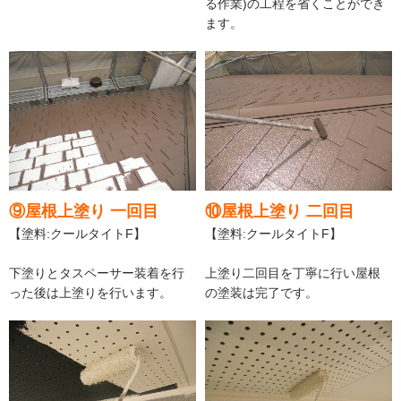
る作業)の工程を省くことができ
ます。
⑨屋根上塗り 一回目
⑩屋根上塗り 二回目
【塗料:クールタイトF】
【塗料:クールタイトF】
下塗りとタスペーサー装着を行
上塗り二回目を丁寧に行い屋根
った後は上塗りを行います。
の塗装は完了です。