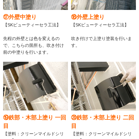
⑰外壁中塗り
⑱外壁上塗り
【SKビューティーセラ工法】
【SKビューティーセラ工法】
先程の外壁とは色を変えるの
吹き付けで上塗り塗装を行いま
で、こちらの箇所も、吹き付け
す。
前の中塗りを行います。
⑲鉄部・木部上塗り 一回
⑳鉄部・木部上塗り 二回
目
目
【塗料：クリーンマイルドシリ
【塗料：クリーンマイルドシリ