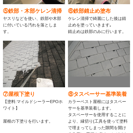
⑤鉄部・木部ケレン清掃
⑥鉄部錆止め塗布
ヤスリなどを使い、鉄部や木部
ケレン清掃で綺麗にした後は錆
に付いている汚れを落としま
止めを塗っていきます｡
す。
錆止めは鉄部のみに行います。
⑦屋根下塗り
⑧タスペーサー基準装着
【塗料:マイルドシーラーEPOホ
カラーベスト屋根にはタスペー
ワイト】
サーを基準装着します。
タスペーサーを使用することに
屋根の下塗りを行います。
より、縁切り(工具を使って塗料
で埋まってしまった隙間を開け