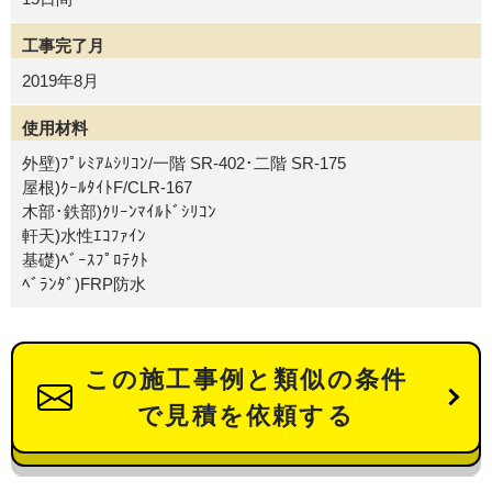
工事完了月
2019年8月
使用材料
外壁)ﾌﾟﾚﾐｱﾑｼﾘｺﾝ/一階 SR-402･二階 SR-175
屋根)ｸｰﾙﾀｲﾄF/CLR-167
木部･鉄部)ｸﾘｰﾝﾏｲﾙﾄﾞｼﾘｺﾝ
軒天)水性ｴｺﾌｧｲﾝ
基礎)ﾍﾞｰｽﾌﾟﾛﾃｸﾄ
ﾍﾞﾗﾝﾀﾞ)FRP防水
この施工事例と類似の条件
で見積を依頼する